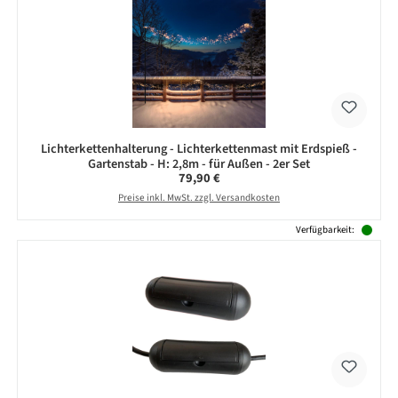
Lichterkettenhalterung - Lichterkettenmast mit Erdspieß -
Gartenstab - H: 2,8m - für Außen - 2er Set
Regulärer Preis:
79,90 €
Preise inkl. MwSt. zzgl. Versandkosten
Verfügbarkeit: