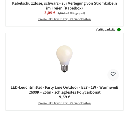
Kabelschutzdose, schwarz - zur Verlegung von Stromkabeln
im Freien (Kabelbox)
Verkaufspreis:
3,09 €
Regulärer Preis:
6,09 €
(49.26% gespart)
Preise inkl. MwSt. zzgl. Versandkosten
Verfügbarkeit:
LED-Leuchtmittel - Party Line Outdoor - E27 - 1W - Warmweiß
2600K - 25lm - schlagfestes Polycarbonat
Regulärer Preis:
9,59 €
Preise inkl. MwSt. zzgl. Versandkosten