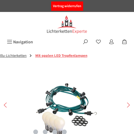
alt springen
Vertrag widerrufen
Navigation
Illu-Lichterketten
Mit opalen LED Tropfenlampen
Bildergalerie überspringen