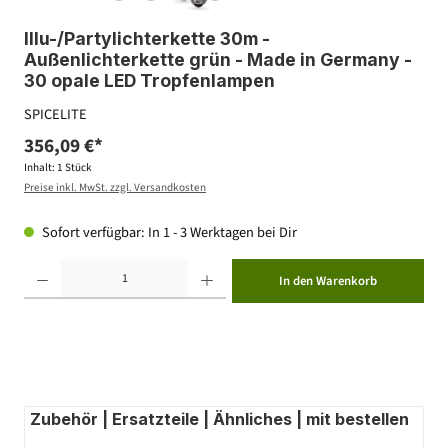
Illu-/Partylichterkette 30m -
Außenlichterkette grün - Made in Germany -
30 opale LED Tropfenlampen
SPICELITE
356,09 €*
Inhalt:
1 Stück
Preise inkl. MwSt. zzgl. Versandkosten
Sofort verfügbar: In 1 - 3 Werktagen bei Dir
Produkt Anzahl: Gib den gewünschten Wert ein oder benutze die Schaltflächen um die Anzahl zu erhöhen ode
In den Warenkorb
Zubehör | Ersatzteile | Ähnliches | mit bestellen