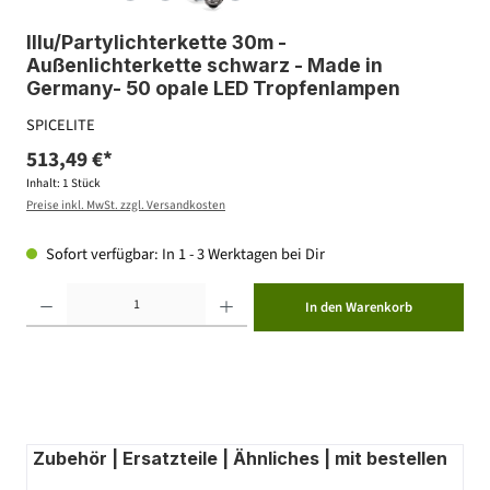
Illu/Partylichterkette 30m -
Außenlichterkette schwarz - Made in
Germany- 50 opale LED Tropfenlampen
SPICELITE
513,49 €*
Inhalt:
1 Stück
Preise inkl. MwSt. zzgl. Versandkosten
Sofort verfügbar: In 1 - 3 Werktagen bei Dir
Produkt Anzahl: Gib den gewünschten Wert ein oder benutze die Schaltflächen um die Anzahl zu erhöhen ode
In den Warenkorb
Zubehör | Ersatzteile | Ähnliches | mit bestellen