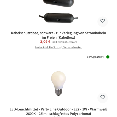
Kabelschutzdose, schwarz - zur Verlegung von Stromkabeln
im Freien (Kabelbox)
Verkaufspreis:
3,09 €
Regulärer Preis:
6,09 €
(49.26% gespart)
Preise inkl. MwSt. zzgl. Versandkosten
Verfügbarkeit:
LED-Leuchtmittel - Party Line Outdoor - E27 - 1W - Warmweiß
2600K - 25lm - schlagfestes Polycarbonat