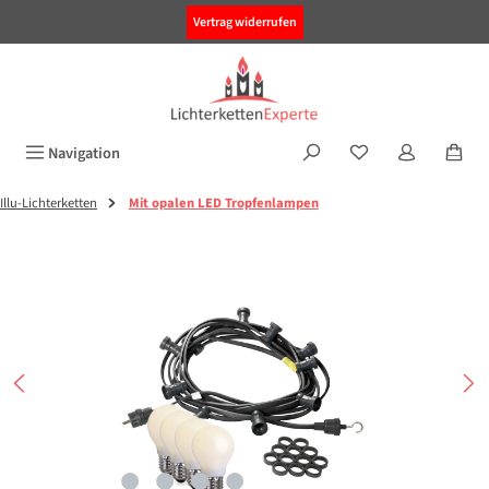
alt springen
Vertrag widerrufen
Navigation
Illu-Lichterketten
Mit opalen LED Tropfenlampen
Bildergalerie überspringen