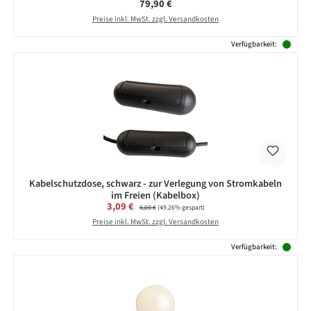
Regulärer Preis:
79,90 €
Preise inkl. MwSt. zzgl. Versandkosten
Verfügbarkeit:
Kabelschutzdose, schwarz - zur Verlegung von Stromkabeln
im Freien (Kabelbox)
Verkaufspreis:
3,09 €
Regulärer Preis:
6,09 €
(49.26% gespart)
Preise inkl. MwSt. zzgl. Versandkosten
Verfügbarkeit: