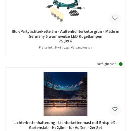
Illu-/Partylichterkette 5m - Außenlichterkette grün - Made in
Germany 5 warmweiße LED Kugellampen
Regulärer Preis:
75,99 €
Preise inkl. MwSt. zzgl. Versandkosten
Produktgalerie überspringen
Verfügbarkeit:
Lichterkettenhalterung - Lichterkettenmast mit Erdspieß -
Gartenstab - H: 2,8m - für Außen - 2er Set