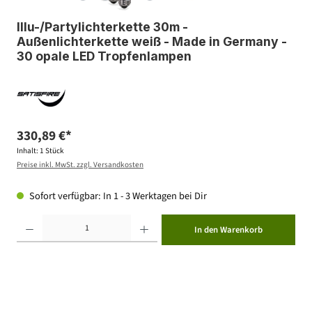
Illu-/Partylichterkette 30m -
Außenlichterkette weiß - Made in Germany -
30 opale LED Tropfenlampen
330,89 €*
Inhalt:
1 Stück
Preise inkl. MwSt. zzgl. Versandkosten
Sofort verfügbar: In 1 - 3 Werktagen bei Dir
Produkt Anzahl: Gib den gewünschten Wert ein oder benutze die Schaltflächen um die Anzahl zu erhöhen ode
In den Warenkorb