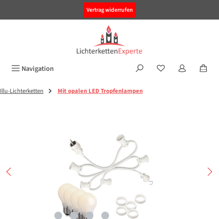
alt springen
Vertrag widerrufen
Navigation
Illu-Lichterketten
Mit opalen LED Tropfenlampen
Bildergalerie überspringen