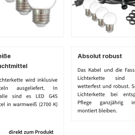
iße
Absolut robust
chtmittel
Das Kabel und die Fas
Lichterkette sind 
ichterkette wird inklusive
wetterfest und robust. 
tteln ausgeliefert. In
Lichterkette bei ents
alle sind es LED G45
Pflege ganzjährig 
tel in warmweiß (2700 K)
montiert bleiben.
.
direkt zum Produkt