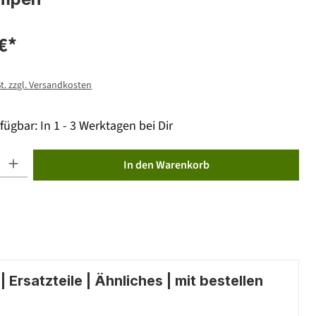
€*
St. zzgl. Versandkosten
fügbar: In 1 - 3 Werktagen bei Dir
ib den gewünschten Wert ein oder benutze die Schaltflächen um die Anzahl zu erhöhen od
In den Warenkorb
 Ersatzteile | Ähnliches | mit bestellen