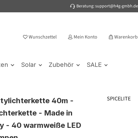
Beratung: support@h4g-gmbh.de
Wunschzettel
Mein Konto
Warenkorb
ten
Solar
Zubehör
SALE
SPICELITE
rtylichterkette 40m -
chterkette - Made in
y - 40 warmweiße LED
ampen