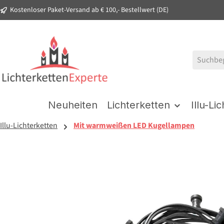
Kostenloser Paket-Versand ab € 100,- Bestellwert (DE)
springen
Zur Hauptnavigation springen
Neuheiten
Lichterketten
Illu-Li
Illu-Lichterketten
Mit warmweißen LED Kugellampen
Bildergalerie überspringen