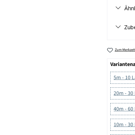
Ähnl
Zub
Zum Merkzett
Varianten
5m - 10 
20m - 30
40m - 60
10m - 30