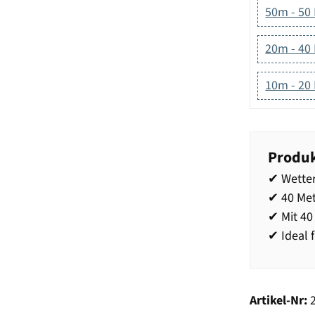
50m - 50
20m - 40
10m - 20
Produk
✔ Wetter
✔ 40 Met
✔ Mit 4
✔ Ideal 
Artikel-Nr: