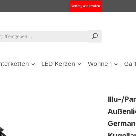
Vertrag widerrufen
chterketten
LED Kerzen
Wohnen
Gar
Illu-/Pa
Außenli
German
Kugell