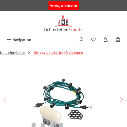
alt springen
Vertrag widerrufen
Navigation
Illu-Lichterketten
Mit opalen LED Tropfenlampen
Bildergalerie überspringen