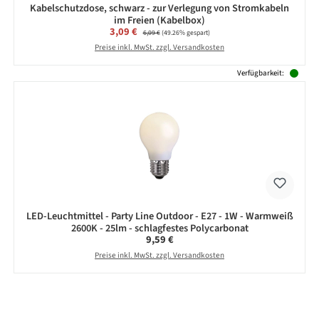
Kabelschutzdose, schwarz - zur Verlegung von Stromkabeln
im Freien (Kabelbox)
Verkaufspreis:
3,09 €
Regulärer Preis:
6,09 €
(49.26% gespart)
Preise inkl. MwSt. zzgl. Versandkosten
Verfügbarkeit:
LED-Leuchtmittel - Party Line Outdoor - E27 - 1W - Warmweiß
2600K - 25lm - schlagfestes Polycarbonat
Regulärer Preis:
9,59 €
Preise inkl. MwSt. zzgl. Versandkosten