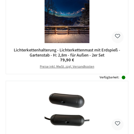
Lichterkettenhalterung - Lichterkettenmast mit Erdspieß -
Gartenstab - H: 2,8m - für Außen - 2er Set
Regulärer Preis:
79,90 €
Preise inkl. MwSt. zzgl. Versandkosten
Verfügbarkeit: