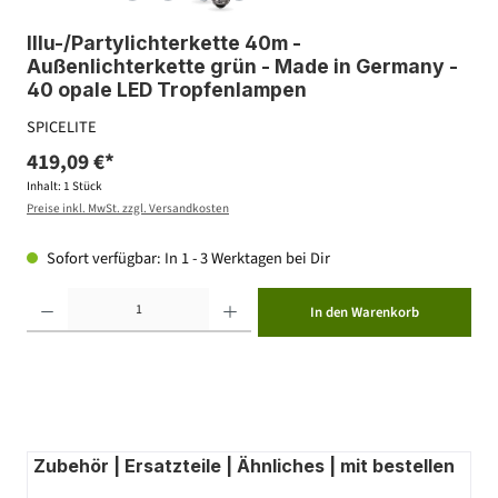
Illu-/Partylichterkette 40m -
Außenlichterkette grün - Made in Germany -
40 opale LED Tropfenlampen
SPICELITE
419,09 €*
Inhalt:
1 Stück
Preise inkl. MwSt. zzgl. Versandkosten
Sofort verfügbar: In 1 - 3 Werktagen bei Dir
Produkt Anzahl: Gib den gewünschten Wert ein oder benutze die Schaltflächen um die Anzahl zu erhöhen ode
In den Warenkorb
Zubehör | Ersatzteile | Ähnliches | mit bestellen