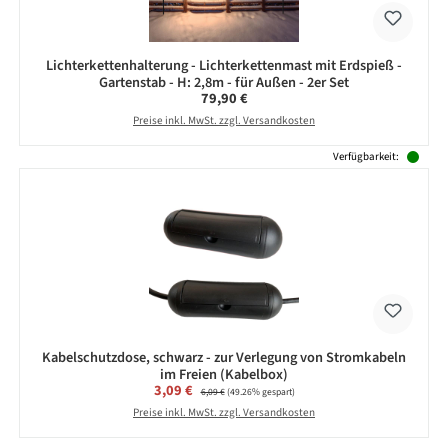
Lichterkettenhalterung - Lichterkettenmast mit Erdspieß -
Gartenstab - H: 2,8m - für Außen - 2er Set
Regulärer Preis:
79,90 €
Preise inkl. MwSt. zzgl. Versandkosten
Verfügbarkeit:
Kabelschutzdose, schwarz - zur Verlegung von Stromkabeln
im Freien (Kabelbox)
Verkaufspreis:
3,09 €
Regulärer Preis:
6,09 €
(49.26% gespart)
Preise inkl. MwSt. zzgl. Versandkosten