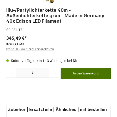
Illu-/Partylichterkette 40m -
Außenlichterkette grün - Made in Germany -
40x Edison LED Filament
SPICELITE
345,49 €*
Inhalt:
1 Stück
Preise inkl. MwSt. zzgl. Versandkosten
Sofort verfügbar: In 1 - 3 Werktagen bei Dir
Produkt Anzahl: Gib den gewünschten Wert ein oder benutze die Schaltflächen um die Anzahl zu erhöhen ode
In den Warenkorb
Zubehör | Ersatzteile | Ähnliches | mit bestellen