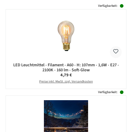
Produktgalerie überspringen
Verfügbarkeit:
LED Leuchtmittel - Filament - A60 - H: 107mm - 1,6W - E27 -
2100K - 160 lm - Soft-Glow
Regulärer Preis:
4,79 €
Preise inkl. MwSt. zzgl. Versandkosten
Verfügbarkeit: