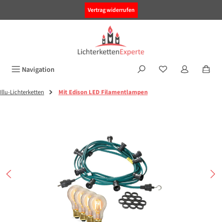
alt springen
Vertrag widerrufen
Navigation
Illu-Lichterketten
Mit Edison LED Filamentlampen
Bildergalerie überspringen