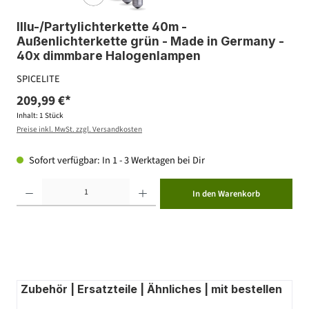
Illu-/Partylichterkette 40m -
Außenlichterkette grün - Made in Germany -
40x dimmbare Halogenlampen
SPICELITE
209,99 €*
Inhalt:
1 Stück
Preise inkl. MwSt. zzgl. Versandkosten
Sofort verfügbar: In 1 - 3 Werktagen bei Dir
Produkt Anzahl: Gib den gewünschten Wert ein oder benutze die Schaltflächen um die Anzahl zu erhöhen ode
In den Warenkorb
Zubehör | Ersatzteile | Ähnliches | mit bestellen