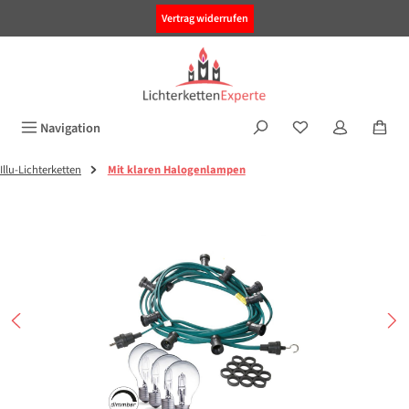
alt springen
Vertrag widerrufen
Navigation
Illu-Lichterketten
Mit klaren Halogenlampen
Bildergalerie überspringen