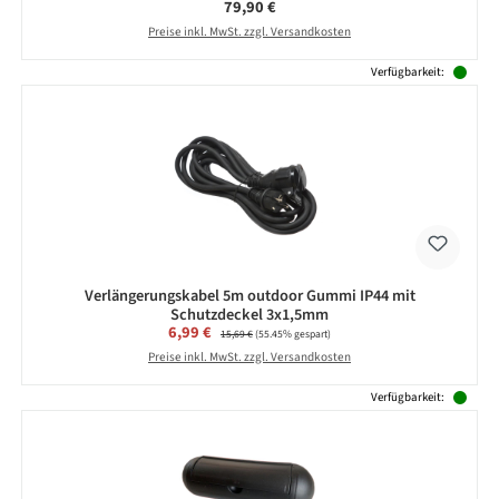
Regulärer Preis:
79,90 €
Preise inkl. MwSt. zzgl. Versandkosten
Verfügbarkeit:
Verlängerungskabel 5m outdoor Gummi IP44 mit
Schutzdeckel 3x1,5mm
Verkaufspreis:
6,99 €
Regulärer Preis:
15,69 €
(55.45% gespart)
Preise inkl. MwSt. zzgl. Versandkosten
Verfügbarkeit: