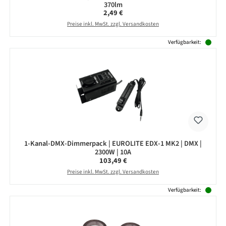
370lm
Regulärer Preis:
2,49 €
Preise inkl. MwSt. zzgl. Versandkosten
Verfügbarkeit:
1-Kanal-DMX-Dimmerpack | EUROLITE EDX-1 MK2 | DMX |
2300W | 10A
Regulärer Preis:
103,49 €
Preise inkl. MwSt. zzgl. Versandkosten
Verfügbarkeit: