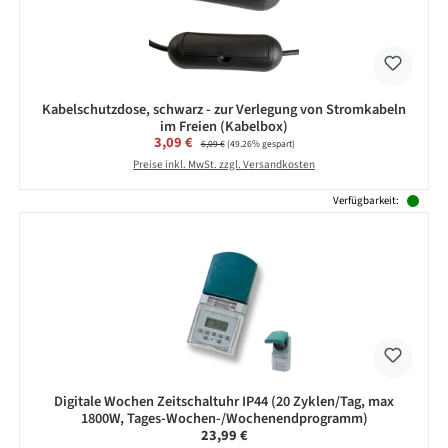
Kabelschutzdose, schwarz - zur Verlegung von Stromkabeln
im Freien (Kabelbox)
Verkaufspreis:
3,09 €
Regulärer Preis:
6,09 €
(49.26% gespart)
Preise inkl. MwSt. zzgl. Versandkosten
Verfügbarkeit:
Digitale Wochen Zeitschaltuhr IP44 (20 Zyklen/Tag, max
1800W, Tages-Wochen-/Wochenendprogramm)
Regulärer Preis:
23,99 €