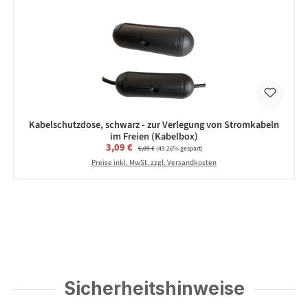
Kabelschutzdose, schwarz - zur Verlegung von Stromkabeln
im Freien (Kabelbox)
Verkaufspreis:
3,09 €
Regulärer Preis:
6,09 €
(49.26% gespart)
Preise inkl. MwSt. zzgl. Versandkosten
Sicherheitshinweise