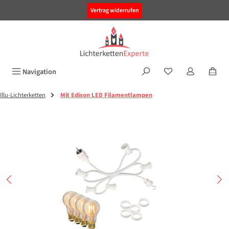
alt springen
Vertrag widerrufen
Navigation
Illu-Lichterketten
Mit Edison LED Filamentlampen
Bildergalerie überspringen