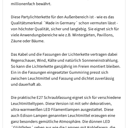
millionenfach bewährt.
Diese Partylichterkette für den Außenbereich ist - wie es das
Qualitätsmerkmal ´Made in Germany´ schon vermuten lässt -
von höchster Qualität, sicher und langlebig. Sie eignet sich für
viele Anwendungsbereiche wie z.B. Wintergärten, Pavillons,
Zäune oder Bäume.
Das Kabel und die Fassungen der Lichterkette vertragen dabei
Regenschauer, Wind, Kälte und natürlich Sonneneinstrahlung.
So kann die Lichterkette ganzjährig im Freien montiert bleiben.
Ein in die Fassungen eingesetzter Gummiring presst sich
zwischen Leuchtmittel und Fassung und dichtet zuverlässig
und dauerhaft ab.
Die praktische E27 Schraubfassung eignet sich für verschiedene
Leuchtmitteltypen. Diese Version ist mit sehr dekorativen,
ultra-warmweißen LED Filamentlampen ausgestattet. Diese
auch Edison-Lampen genannten Leuchtmittel erzeugen eine
ganz besonders gemütliche Atmosphäre. Die dünnen LED
´Glühfäden´ sehen aus wie die Lampen mit Kohlefasern, die