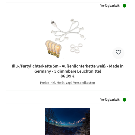
Verfügbarkeit:
Illu-/Partylichterkette 5m - Außenlichterkette weiß - Made in
Germany - 5 dimmbare Leuchtmittel
Regulärer Preis:
86,99 €
Preise inkl. MwSt. zzgl. Versandkosten
Produktgalerie überspringen
Verfügbarkeit: