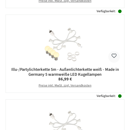
Preise inkl. MwSt. zzgl. Versandkosten
Verfügbarkeit:
Illu-/Partylichterkette 5m - Außenlichterkette weiß - Made in
Germany 5 warmweiße LED Kugellampen
Regulärer Preis:
86,99 €
Preise inkl. MwSt. zzgl. Versandkosten
Verfügbarkeit: