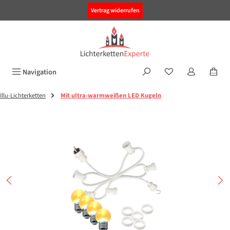
alt springen
Vertrag widerrufen
Navigation
Illu-Lichterketten
Mit ultra-warmweißen LED Kugeln
Bildergalerie überspringen