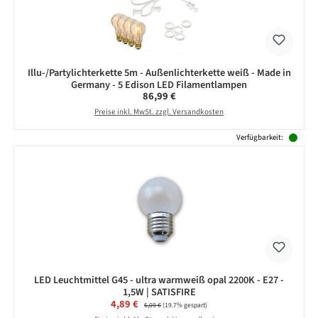
Illu-/Partylichterkette 5m - Außenlichterkette weiß - Made in
Germany - 5 Edison LED Filamentlampen
Regulärer Preis:
86,99 €
Preise inkl. MwSt. zzgl. Versandkosten
Verfügbarkeit:
LED Leuchtmittel G45 - ultra warmweiß opal 2200K - E27 -
1,5W | SATISFIRE
Verkaufspreis:
4,89 €
Regulärer Preis:
6,09 €
(19.7% gespart)