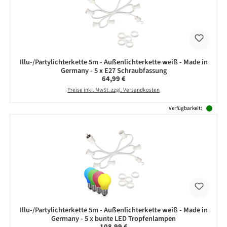
Illu-/Partylichterkette 5m - Außenlichterkette weiß - Made in
Germany - 5 x E27 Schraubfassung
Regulärer Preis:
64,99 €
Preise inkl. MwSt. zzgl. Versandkosten
Verfügbarkeit:
Illu-/Partylichterkette 5m - Außenlichterkette weiß - Made in
Germany - 5 x bunte LED Tropfenlampen
Regulärer Preis:
108,99 €