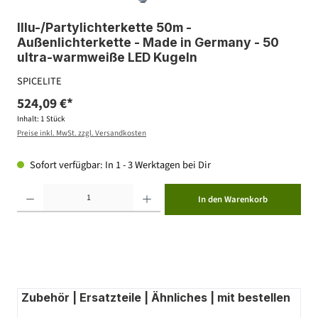
Illu-/Partylichterkette 50m -
Außenlichterkette - Made in Germany - 50
ultra-warmweiße LED Kugeln
SPICELITE
524,09 €*
Inhalt:
1 Stück
Preise inkl. MwSt. zzgl. Versandkosten
Sofort verfügbar: In 1 - 3 Werktagen bei Dir
Produkt Anzahl: Gib den gewünschten Wert ein oder benutze die Schaltflächen um die Anzahl zu erhöhen ode
In den Warenkorb
Zubehör | Ersatzteile | Ähnliches | mit bestellen