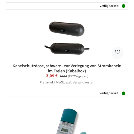
Verfügbarkeit:
Kabelschutzdose, schwarz - zur Verlegung von Stromkabeln
im Freien (Kabelbox)
Verkaufspreis:
3,09 €
Regulärer Preis:
6,09 €
(49.26% gespart)
Preise inkl. MwSt. zzgl. Versandkosten
Verfügbarkeit: