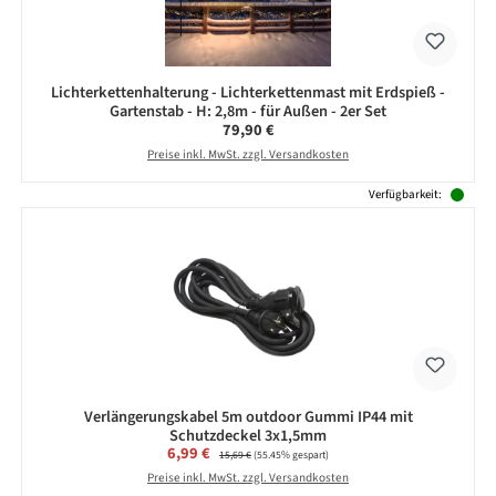
Lichterkettenhalterung - Lichterkettenmast mit Erdspieß -
Gartenstab - H: 2,8m - für Außen - 2er Set
Regulärer Preis:
79,90 €
Preise inkl. MwSt. zzgl. Versandkosten
Verfügbarkeit:
Verlängerungskabel 5m outdoor Gummi IP44 mit
Schutzdeckel 3x1,5mm
Verkaufspreis:
6,99 €
Regulärer Preis:
15,69 €
(55.45% gespart)
Preise inkl. MwSt. zzgl. Versandkosten