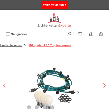
alt springen
Vertrag widerrufen
Navigation
Illu-Lichterketten
Mit opalen LED Tropfenlampen
Bildergalerie überspringen