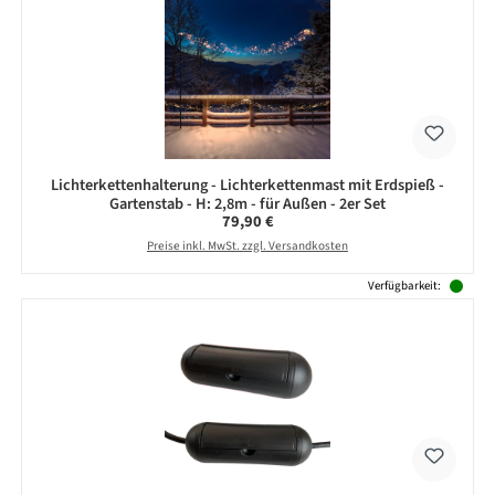
Lichterkettenhalterung - Lichterkettenmast mit Erdspieß -
Gartenstab - H: 2,8m - für Außen - 2er Set
Regulärer Preis:
79,90 €
Preise inkl. MwSt. zzgl. Versandkosten
Verfügbarkeit: