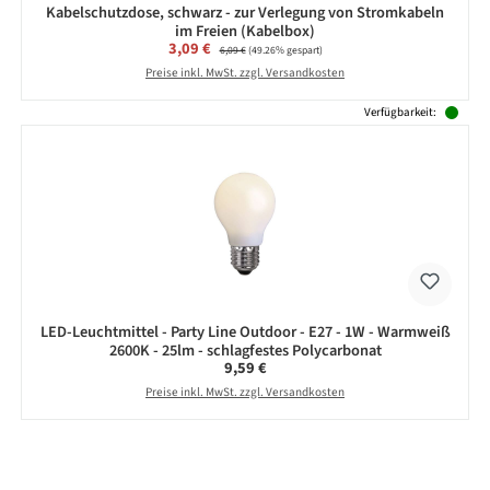
Kabelschutzdose, schwarz - zur Verlegung von Stromkabeln
im Freien (Kabelbox)
Verkaufspreis:
3,09 €
Regulärer Preis:
6,09 €
(49.26% gespart)
Preise inkl. MwSt. zzgl. Versandkosten
Verfügbarkeit:
LED-Leuchtmittel - Party Line Outdoor - E27 - 1W - Warmweiß
2600K - 25lm - schlagfestes Polycarbonat
Regulärer Preis:
9,59 €
Preise inkl. MwSt. zzgl. Versandkosten