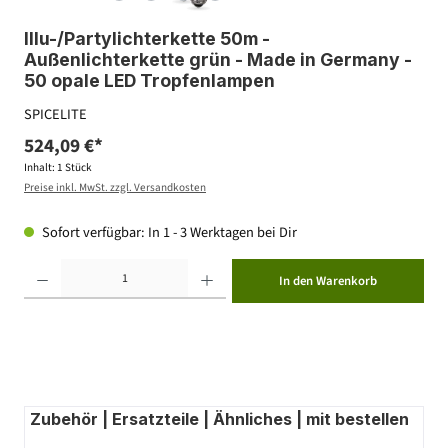
Illu-/Partylichterkette 50m -
Außenlichterkette grün - Made in Germany -
50 opale LED Tropfenlampen
SPICELITE
524,09 €*
Inhalt:
1 Stück
Preise inkl. MwSt. zzgl. Versandkosten
Sofort verfügbar: In 1 - 3 Werktagen bei Dir
Produkt Anzahl: Gib den gewünschten Wert ein oder benutze die Schaltflächen um die Anzahl zu erhöhen ode
In den Warenkorb
Zubehör | Ersatzteile | Ähnliches | mit bestellen