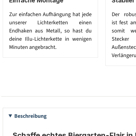
Einfache Montage
Stabile
Zur einfachen Aufhängung hat jede
Der robus
unserer Lichterketten einen
ist fest 
Endhaken aus Metall, so hast du
somit we
deine Illu-Lichterkette in wenigen
Stecke
Minuten angebracht.
Außen
Verlänger
Beschreibung
Schaffe echtes Biergarten-Flair i