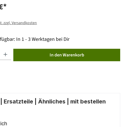
€*
St. zzgl. Versandkosten
fügbar: In 1 - 3 Werktagen bei Dir
ib den gewünschten Wert ein oder benutze die Schaltflächen um die Anzahl zu erhöhen od
In den Warenkorb
 Ersatzteile | Ähnliches | mit bestellen
ich