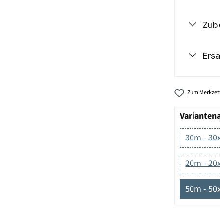
Zub
Ersa
Zum Merkzett
Varianten
30m - 30
20m - 20
50m - 50