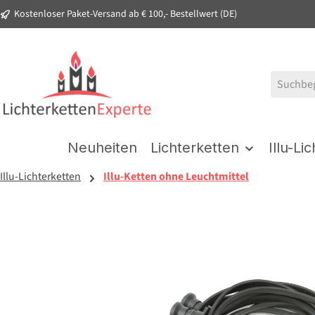
Kostenloser Paket-Versand ab € 100,- Bestellwert (DE)
springen
Zur Hauptnavigation springen
Neuheiten
Lichterketten
Illu-Li
Illu-Lichterketten
Illu-Ketten ohne Leuchtmittel
Bildergalerie überspringen