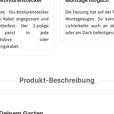
r Konturenstecker
Montage möglich
te Illu-Konturenstecker
Die Fassung hat auf der 
am Kabel angegossen und
Montageaugen. So kann
tterfest. Der 2-polige
Lichterkette auch an d
r passt in jede
oder am Dach befestigen
steckdose oder
ungskabel.
Produkt-Beschreibung
n Deinem Garten