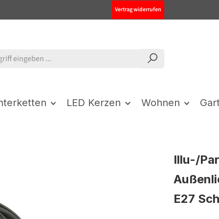
Vertrag widerrufen
chterketten
LED Kerzen
Wohnen
Gar
Illu-/Pa
Außenli
E27 Sc