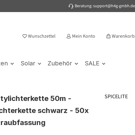
Beratung: support@h4g-gmbh.de
Wunschzettel
Mein Konto
Warenkorb
ten
Solar
Zubehör
SALE
SPICELITE
rtylichterkette 50m -
chterkette schwarz - 50x
hraubfassung