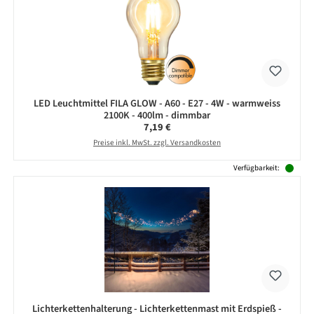
LED Leuchtmittel FILA GLOW - A60 - E27 - 4W - warmweiss
2100K - 400lm - dimmbar
Regulärer Preis:
7,19 €
Preise inkl. MwSt. zzgl. Versandkosten
Verfügbarkeit:
Lichterkettenhalterung - Lichterkettenmast mit Erdspieß -