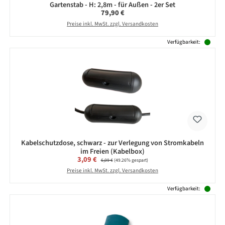
Gartenstab - H: 2,8m - für Außen - 2er Set
Regulärer Preis:
79,90 €
Preise inkl. MwSt. zzgl. Versandkosten
Verfügbarkeit:
Kabelschutzdose, schwarz - zur Verlegung von Stromkabeln
im Freien (Kabelbox)
Verkaufspreis:
3,09 €
Regulärer Preis:
6,09 €
(49.26% gespart)
Preise inkl. MwSt. zzgl. Versandkosten
Verfügbarkeit: