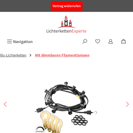
alt springen
Vertrag widerrufen
Navigation
Illu-Lichterketten
Mit dimmbaren Filamentlampen
Bildergalerie überspringen