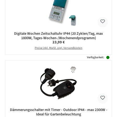
Digitale Wochen Zeitschaltuhr IP44 (20 Zyklen/Tag, max
1800W, Tages-Wochen-/Wochenendprogramm)
Regulärer Preis:
23,99 €
Preise inkl. MwSt. zzgl. Versandkosten
Verfügbarkeit:
Dämmerungsschalter mit Timer - Outdoor IP44 - max 2300W -
Ideal für Gartenbeleuchtung