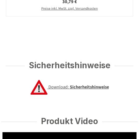
Regulärer Preis:
30,79 €
Preise inkl. MwSt. zzgl. Versandkosten
Sicherheitshinweise
Download:
Sicherheitshinweise
Produkt Video