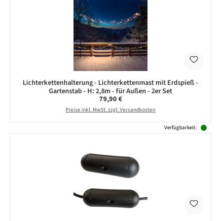
Lichterkettenhalterung - Lichterkettenmast mit Erdspieß -
Gartenstab - H: 2,8m - für Außen - 2er Set
Regulärer Preis:
79,90 €
Preise inkl. MwSt. zzgl. Versandkosten
Verfügbarkeit: