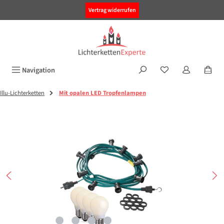
alt springen
Vertrag widerrufen
Navigation
Illu-Lichterketten
Mit opalen LED Tropfenlampen
Bildergalerie überspringen