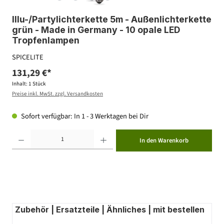
Illu-/Partylichterkette 5m - Außenlichterkette
grün - Made in Germany - 10 opale LED
Tropfenlampen
SPICELITE
131,29 €*
Inhalt:
1 Stück
Preise inkl. MwSt. zzgl. Versandkosten
Sofort verfügbar: In 1 - 3 Werktagen bei Dir
Produkt Anzahl: Gib den gewünschten Wert ein oder benutze die Schaltflächen um die Anzahl zu erhöhen ode
In den Warenkorb
Zubehör | Ersatzteile | Ähnliches | mit bestellen