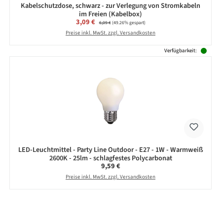
Kabelschutzdose, schwarz - zur Verlegung von Stromkabeln
im Freien (Kabelbox)
Verkaufspreis:
3,09 €
Regulärer Preis:
6,09 €
(49.26% gespart)
Preise inkl. MwSt. zzgl. Versandkosten
Verfügbarkeit:
LED-Leuchtmittel - Party Line Outdoor - E27 - 1W - Warmweiß
2600K - 25lm - schlagfestes Polycarbonat
Regulärer Preis:
9,59 €
Preise inkl. MwSt. zzgl. Versandkosten