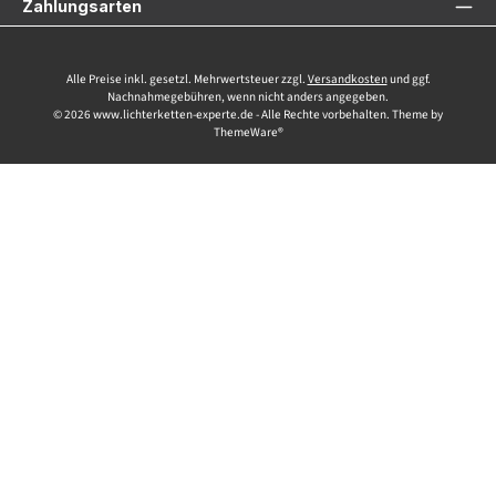
Zahlungsarten
Alle Preise inkl. gesetzl. Mehrwertsteuer zzgl.
Versandkosten
und ggf.
Nachnahmegebühren, wenn nicht anders angegeben.
© 2026 www.lichterketten-experte.de - Alle Rechte vorbehalten. Theme by
ThemeWare®