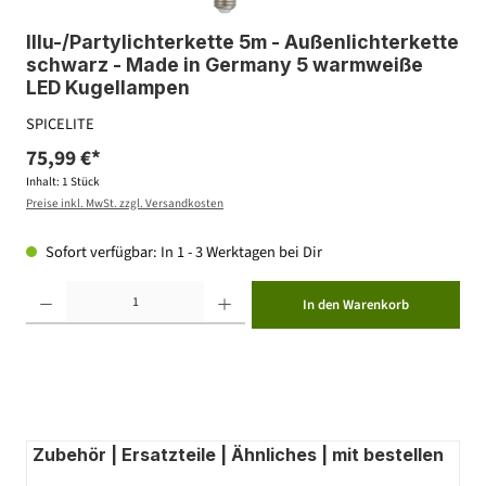
Illu-/Partylichterkette 5m - Außenlichterkette
schwarz - Made in Germany 5 warmweiße
LED Kugellampen
SPICELITE
75,99 €*
Inhalt:
1 Stück
Preise inkl. MwSt. zzgl. Versandkosten
Sofort verfügbar: In 1 - 3 Werktagen bei Dir
Produkt Anzahl: Gib den gewünschten Wert ein oder benutze die Schaltflächen um die Anzahl zu erhöhen ode
In den Warenkorb
Zubehör | Ersatzteile | Ähnliches | mit bestellen