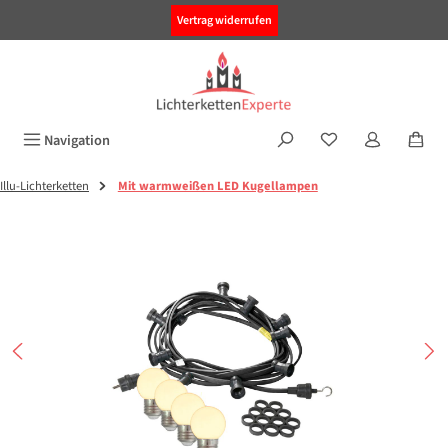
alt springen
Vertrag widerrufen
Navigation
Illu-Lichterketten
Mit warmweißen LED Kugellampen
Bildergalerie überspringen