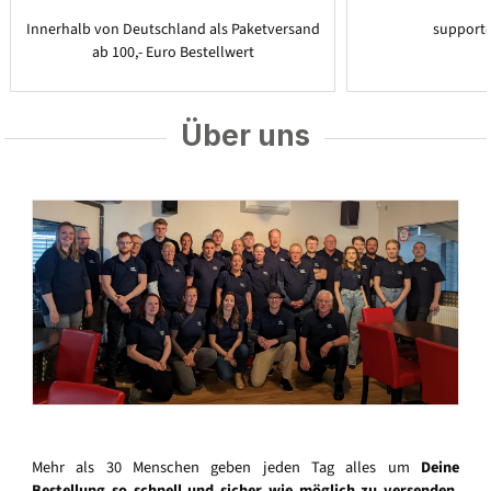
Innerhalb von Deutschland als Paketversand
support
ab 100,- Euro Bestellwert
Über uns
Mehr als 30 Menschen geben jeden Tag alles um
Deine
Bestellung so schnell und sicher wie möglich zu versenden
.