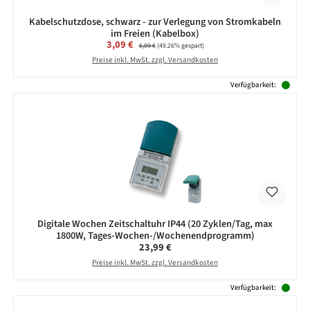
Kabelschutzdose, schwarz - zur Verlegung von Stromkabeln
im Freien (Kabelbox)
Verkaufspreis:
3,09 €
Regulärer Preis:
6,09 €
(49.26% gespart)
Preise inkl. MwSt. zzgl. Versandkosten
Verfügbarkeit:
Digitale Wochen Zeitschaltuhr IP44 (20 Zyklen/Tag, max
1800W, Tages-Wochen-/Wochenendprogramm)
Regulärer Preis:
23,99 €
Preise inkl. MwSt. zzgl. Versandkosten
Verfügbarkeit: