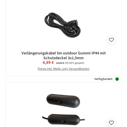
Verlängerungskabel 5m outdoor Gummi IP44 mit
Schutzdeckel 3x1,5mm
Verkaufspreis:
6,99 €
Regulärer Preis:
15,69 €
(55.45% gespart)
Preise inkl. MwSt. zzgl. Versandkosten
Verfügbarkeit: