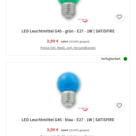
LED Leuchtmittel G45 - grün - E27 - 1W | SATISFIRE
Verkaufspreis:
3,99 €
Regulärer Preis:
4,99 €
(20.04% gespart)
Preise inkl. MwSt. zzgl. Versandkosten
Verfügbarkeit:
LED Leuchtmittel G45 - blau - E27 - 1W | SATISFIRE
Verkaufspreis:
3,99 €
Regulärer Preis:
4,99 €
(20.04% gespart)