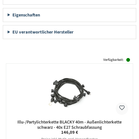
Eigenschaften
EU verantwortlicher Hersteller
Produktgalerie überspringen
Verfügbarkeit:
Illu-/Partylichterkette BLACKY 40m - Außenlichterkette
schwarz - 40x E27 Schraubfassung
Regulärer Preis:
146,09 €