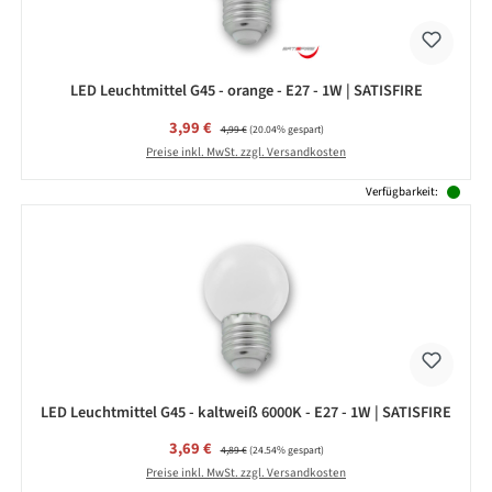
LED Leuchtmittel G45 - orange - E27 - 1W | SATISFIRE
Verkaufspreis:
3,99 €
Regulärer Preis:
4,99 €
(20.04% gespart)
Preise inkl. MwSt. zzgl. Versandkosten
Verfügbarkeit:
LED Leuchtmittel G45 - kaltweiß 6000K - E27 - 1W | SATISFIRE
Verkaufspreis:
3,69 €
Regulärer Preis:
4,89 €
(24.54% gespart)
Preise inkl. MwSt. zzgl. Versandkosten