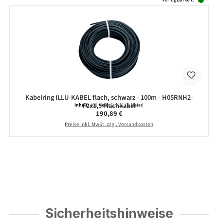
Kabelring ILLU-KABEL flach, schwarz - 100m - H05RNH2-
F2x1,5 Flachkabel
Inhalt:
100 Meter
(1,91 € / 1 Meter)
Regulärer Preis:
190,89 €
Preise inkl. MwSt. zzgl. Versandkosten
Sicherheitshinweise