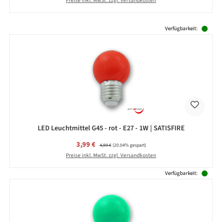
Preise inkl. MwSt. zzgl. Versandkosten
Produktgalerie überspringen
Verfügbarkeit:
LED Leuchtmittel G45 - rot - E27 - 1W | SATISFIRE
Verkaufspreis:
3,99 €
Regulärer Preis:
4,99 €
(20.04% gespart)
Preise inkl. MwSt. zzgl. Versandkosten
Verfügbarkeit: