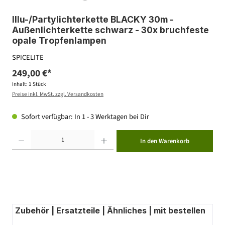
Illu-/Partylichterkette BLACKY 30m -
Außenlichterkette schwarz - 30x bruchfeste
opale Tropfenlampen
SPICELITE
249,00 €*
Inhalt:
1 Stück
Preise inkl. MwSt. zzgl. Versandkosten
Sofort verfügbar: In 1 - 3 Werktagen bei Dir
Produkt Anzahl: Gib den gewünschten Wert ein oder benutze die Schaltflächen um die Anzahl zu erhöhen ode
In den Warenkorb
Zubehör | Ersatzteile | Ähnliches | mit bestellen