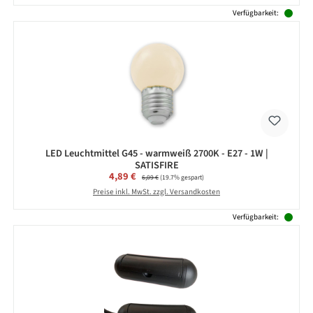
Verfügbarkeit:
LED Leuchtmittel G45 - warmweiß 2700K - E27 - 1W |
SATISFIRE
Verkaufspreis:
4,89 €
Regulärer Preis:
6,09 €
(19.7% gespart)
Preise inkl. MwSt. zzgl. Versandkosten
Verfügbarkeit: