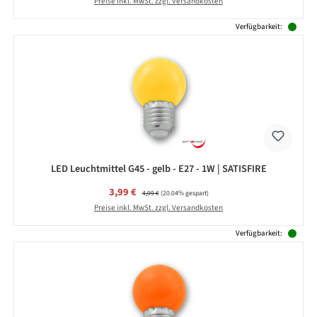
Preise inkl. MwSt. zzgl. Versandkosten
Verfügbarkeit:
LED Leuchtmittel G45 - gelb - E27 - 1W | SATISFIRE
Verkaufspreis:
3,99 €
Regulärer Preis:
4,99 €
(20.04% gespart)
Preise inkl. MwSt. zzgl. Versandkosten
Verfügbarkeit: