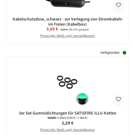
Kabelschutzdose, schwarz - zur Verlegung von Stromkabeln
im Freien (Kabelbox)
Verkaufspreis:
3,09 €
Regulärer Preis:
6,09 €
(49.26% gespart)
Preise inkl. MwSt. zzgl. Versandkosten
Produktgalerie überspringen
Verfügbarkeit:
5er Set Gummidichtungen für SATISFIRE ILLU-Ketten
Inhalt:
5 Stück
(0,46 € / 1 Stück)
Regulärer Preis:
2,29 €
Preise inkl. MwSt. zzgl. Versandkosten