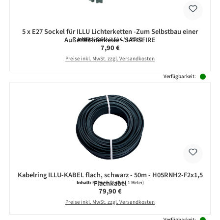
5 x E27 Sockel für ILLU Lichterketten -Zum Selbstbau einer
Außenlichterkette - SATISFIRE
Inhalt:
5 Stück
(1,58 € / 1 Stück)
Regulärer Preis:
7,90 €
Preise inkl. MwSt. zzgl. Versandkosten
Verfügbarkeit:
Kabelring ILLU-KABEL flach, schwarz - 50m - H05RNH2-F2x1,5
Flachkabel
Inhalt:
50 Meter
(1,60 € / 1 Meter)
Regulärer Preis:
79,90 €
Preise inkl. MwSt. zzgl. Versandkosten
Verfügbarkeit: