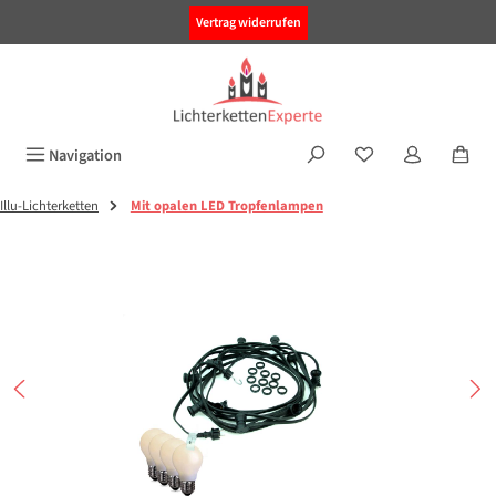
alt springen
Vertrag widerrufen
Navigation
Illu-Lichterketten
Mit opalen LED Tropfenlampen
Bildergalerie überspringen