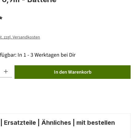
*
St. zzgl. Versandkosten
fügbar: In 1 - 3 Werktagen bei Dir
ib den gewünschten Wert ein oder benutze die Schaltflächen um die Anzahl zu erhöhen od
In den Warenkorb
 Ersatzteile | Ähnliches | mit bestellen