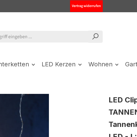
Vertrag widerrufen
chterketten
LED Kerzen
Wohnen
Gar
LED Cli
TANNEN
Tannen
LED - L: