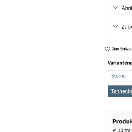
Ähnl
Zub
Zum Merkzett
Varianten
Sterne
Tannenb
Produk
✔ 10 tr