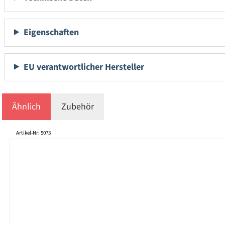
Eigenschaften
EU verantwortlicher Hersteller
Ähnlich
Zubehör
Produktgalerie überspringen
Artikel-Nr: 5073