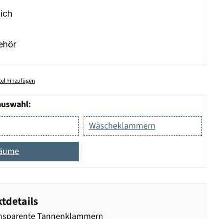
ich
ehör
el hinzufügen
auswahl:
Wäscheklammern
äume
tdetails
ansparente Tannenklammern