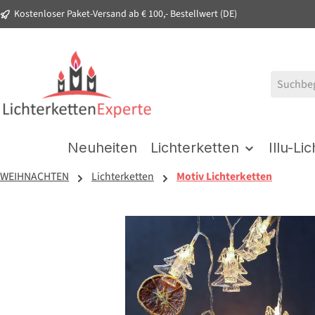
Kostenloser Paket-Versand ab € 100,- Bestellwert (DE)
springen
Zur Hauptnavigation springen
Neuheiten
Lichterketten
Illu-Li
WEIHNACHTEN
Lichterketten
Motiv Lichterketten
Bildergalerie überspringen