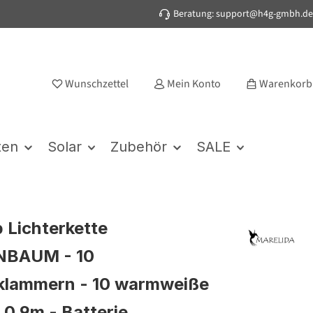
Beratung: support@h4g-gmbh.de
Wunschzettel
Mein Konto
Warenkorb
ten
Solar
Zubehör
SALE
p Lichterkette
BAUM - 10
klammern - 10 warmweiße
 0,9m - Batterie