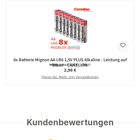
8x Batterie Mignon AA LR6 1,5V PLUS Alkaline - Leistung auf
Dauer - CAMELION
Inhalt:
8 Stück
(0,37 € / 1 Stück)
Regulärer Preis:
2,96 €
Preise inkl. MwSt. zzgl. Versandkosten
Kundenbewertungen