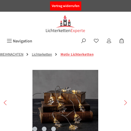
alt springen
Vertrag widerrufen
Navigation
WEIHNACHTEN
Lichterketten
Motiv Lichterketten
Bildergalerie überspringen