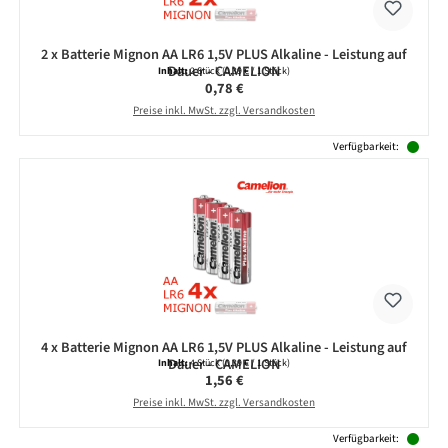
2 x Batterie Mignon AA LR6 1,5V PLUS Alkaline - Leistung auf
Dauer - CAMELION
Inhalt:
2 Stück
(0,39 € / 1 Stück)
Regulärer Preis:
0,78 €
Preise inkl. MwSt. zzgl. Versandkosten
Verfügbarkeit:
4 x Batterie Mignon AA LR6 1,5V PLUS Alkaline - Leistung auf
Dauer - CAMELION
Inhalt:
4 Stück
(0,39 € / 1 Stück)
Regulärer Preis:
1,56 €
Preise inkl. MwSt. zzgl. Versandkosten
Verfügbarkeit: