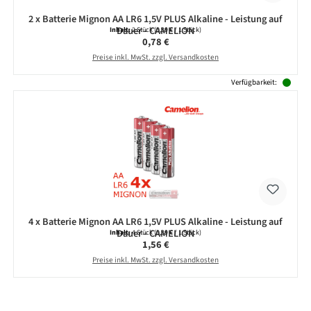
2 x Batterie Mignon AA LR6 1,5V PLUS Alkaline - Leistung auf
Dauer - CAMELION
Inhalt:
2 Stück
(0,39 € / 1 Stück)
Regulärer Preis:
0,78 €
Preise inkl. MwSt. zzgl. Versandkosten
Verfügbarkeit:
4 x Batterie Mignon AA LR6 1,5V PLUS Alkaline - Leistung auf
Dauer - CAMELION
Inhalt:
4 Stück
(0,39 € / 1 Stück)
Regulärer Preis:
1,56 €
Preise inkl. MwSt. zzgl. Versandkosten