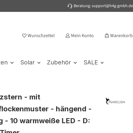
Beratung: support@h4g-gmbh.de
Wunschzettel
Mein Konto
Warenkorb
ten
Solar
Zubehör
SALE
zstern - mit
lockenmuster - hängend -
g - 10 warmweiße LED - D:
 Timer