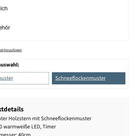
ich
ehör
el hinzufügen
auswahl:
uster
Schneeflockenmuster
tdetails
ter Holzstern mit Schneeflockenmuster
10 warmweiße LED, Timer
messer: 40cm