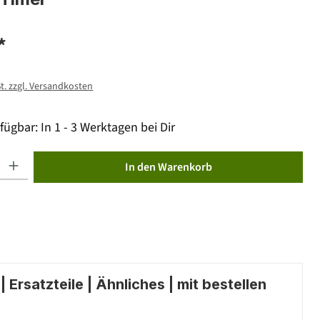
*
St. zzgl. Versandkosten
fügbar: In 1 - 3 Werktagen bei Dir
ib den gewünschten Wert ein oder benutze die Schaltflächen um die Anzahl zu erhöhen od
In den Warenkorb
 Ersatzteile | Ähnliches | mit bestellen