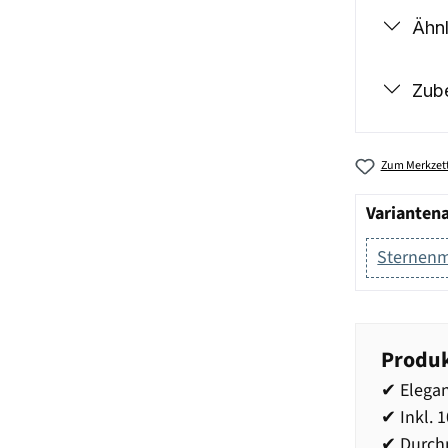
Ähnl
Zub
Zum Merkzett
Varianten
Sternenm
Produk
✔ Elegan
✔ Inkl. 
✔ Durch