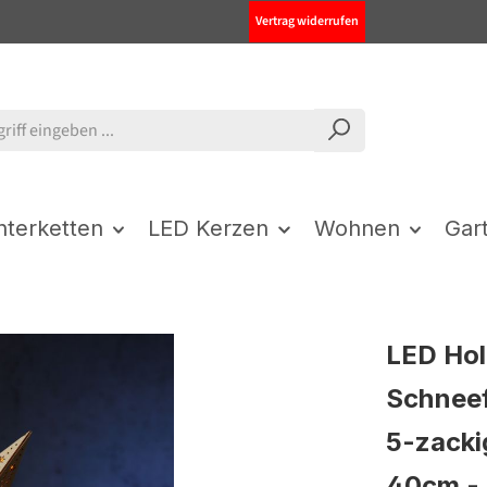
Vertrag widerrufen
chterketten
LED Kerzen
Wohnen
Gar
LED Hol
Schneef
5-zacki
40cm -