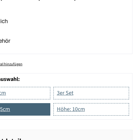
ich
ehör
el hinzufügen
auswahl:
5cm
3er Set
,5cm
Höhe: 10cm