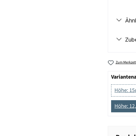
Ähnl
Zub
Zum Merkzett
Varianten
Höhe: 1
Höhe: 12