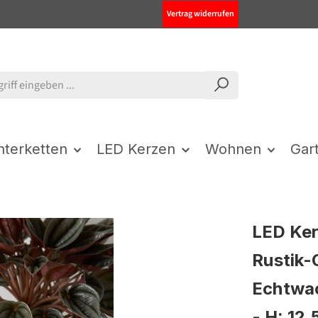
Vertrag widerrufen
chterketten
LED Kerzen
Wohnen
Gar
LED Ke
Rustik-
Echtwa
- H: 12,