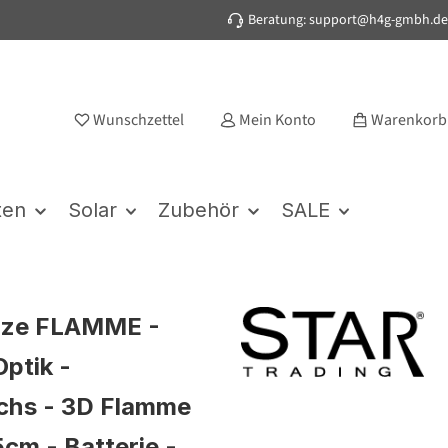
Beratung: support@h4g-gmbh.de
Wunschzettel
Mein Konto
Warenkorb
ten
Solar
Zubehör
SALE
rze FLAMME -
Optik -
chs - 3D Flamme
5cm - Batterie -