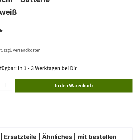
 weiß
*
St. zzgl. Versandkosten
fügbar: In 1 - 3 Werktagen bei Dir
ib den gewünschten Wert ein oder benutze die Schaltflächen um die Anzahl zu erhöhen od
In den Warenkorb
 Ersatzteile | Ähnliches | mit bestellen