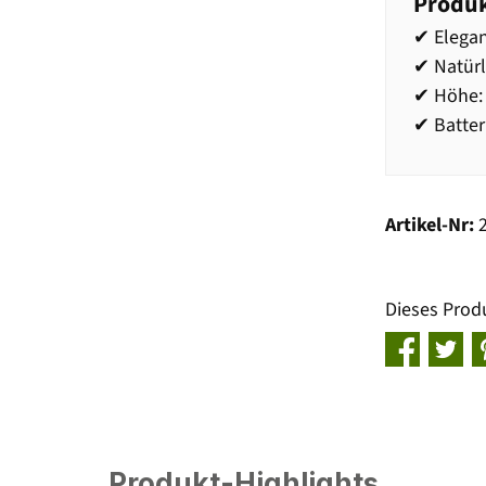
Produk
✔ Elegan
✔ Natür
✔ Höhe:
✔ Batter
Artikel-Nr:
Dieses Prod
Produkt-Highlights