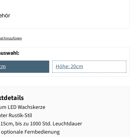
ehör
el hinzufügen
auswahl:
5cm
Höhe: 20cm
tdetails
um LED Wachskerze
ter Rustik-Stil
15cm, bis zu 1000 Std. Leuchtdauer
 optionale Fernbedienung