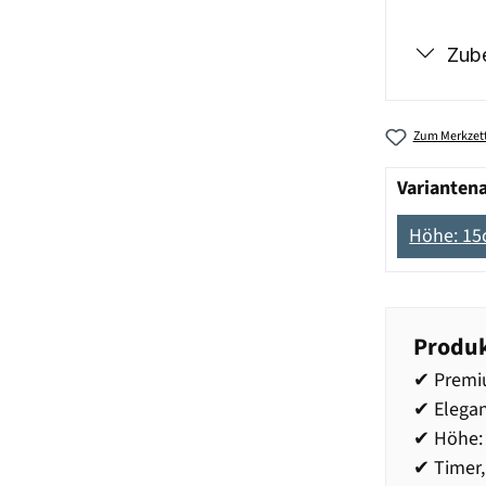
Zub
Zum Merkzett
Varianten
Höhe: 1
Produk
✔ Premi
✔ Elegan
✔ Höhe: 
✔ Timer,