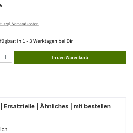
*
St. zzgl. Versandkosten
fügbar: In 1 - 3 Werktagen bei Dir
ib den gewünschten Wert ein oder benutze die Schaltflächen um die Anzahl zu erhöhen od
In den Warenkorb
 Ersatzteile | Ähnliches | mit bestellen
ich