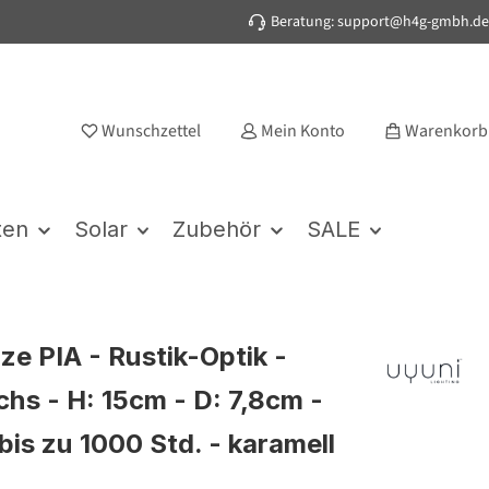
Beratung: support@h4g-gmbh.de
Wunschzettel
Mein Konto
Warenkorb
ten
Solar
Zubehör
SALE
ze PIA - Rustik-Optik -
hs - H: 15cm - D: 7,8cm -
bis zu 1000 Std. - karamell