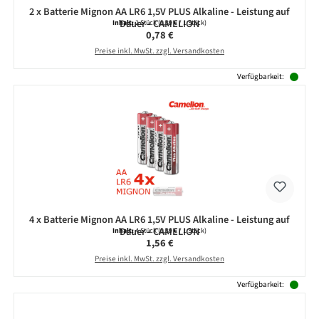
2 x Batterie Mignon AA LR6 1,5V PLUS Alkaline - Leistung auf
Dauer - CAMELION
Inhalt:
2 Stück
(0,39 € / 1 Stück)
Regulärer Preis:
0,78 €
Preise inkl. MwSt. zzgl. Versandkosten
Verfügbarkeit:
4 x Batterie Mignon AA LR6 1,5V PLUS Alkaline - Leistung auf
Dauer - CAMELION
Inhalt:
4 Stück
(0,39 € / 1 Stück)
Regulärer Preis:
1,56 €
Preise inkl. MwSt. zzgl. Versandkosten
Verfügbarkeit: