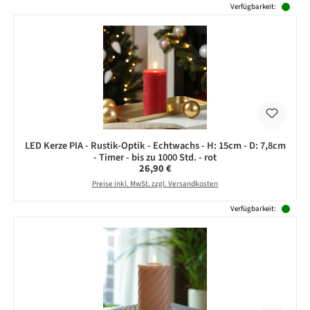
Verfügbarkeit:
LED Kerze PIA - Rustik-Optik - Echtwachs - H: 15cm - D: 7,8cm
- Timer - bis zu 1000 Std. - rot
Regulärer Preis:
26,90 €
Preise inkl. MwSt. zzgl. Versandkosten
Verfügbarkeit: