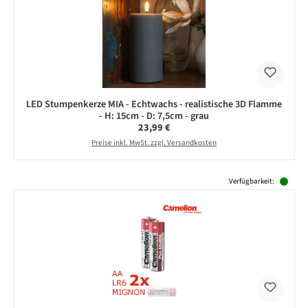
LED Stumpenkerze MIA - Echtwachs - realistische 3D Flamme
- H: 15cm - D: 7,5cm - grau
Regulärer Preis:
23,99 €
Preise inkl. MwSt. zzgl. Versandkosten
Produktgalerie überspringen
Verfügbarkeit: