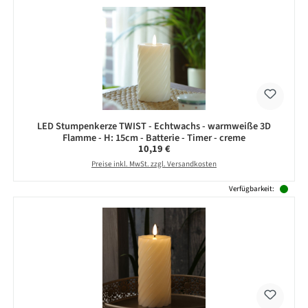
LED Stumpenkerze TWIST - Echtwachs - warmweiße 3D
Flamme - H: 15cm - Batterie - Timer - creme
Regulärer Preis:
10,19 €
Preise inkl. MwSt. zzgl. Versandkosten
Verfügbarkeit: