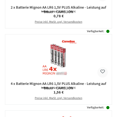
2 x Batterie Mignon AA LR6 1,5V PLUS Alkaline - Leistung auf
Dauer - CAMELION
Inhalt:
2 Stück
(0,39 € / 1 Stück)
Regulärer Preis:
0,78 €
Preise inkl. MwSt. zzgl. Versandkosten
Verfügbarkeit:
4 x Batterie Mignon AA LR6 1,5V PLUS Alkaline - Leistung auf
Dauer - CAMELION
Inhalt:
4 Stück
(0,39 € / 1 Stück)
Regulärer Preis:
1,56 €
Preise inkl. MwSt. zzgl. Versandkosten
Verfügbarkeit: