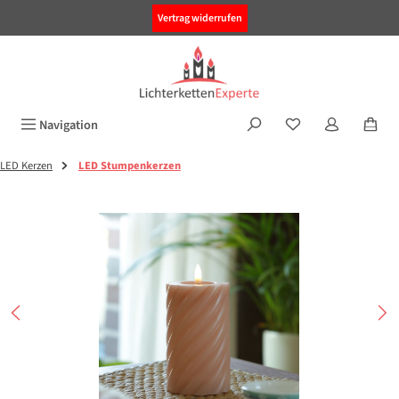
alt springen
Vertrag widerrufen
Navigation
LED Kerzen
LED Stumpenkerzen
Bildergalerie überspringen