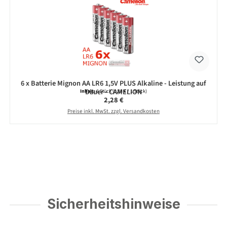
6 x Batterie Mignon AA LR6 1,5V PLUS Alkaline - Leistung auf
Dauer - CAMELION
Inhalt:
6 Stück
(0,38 € / 1 Stück)
Regulärer Preis:
2,28 €
Preise inkl. MwSt. zzgl. Versandkosten
Sicherheitshinweise