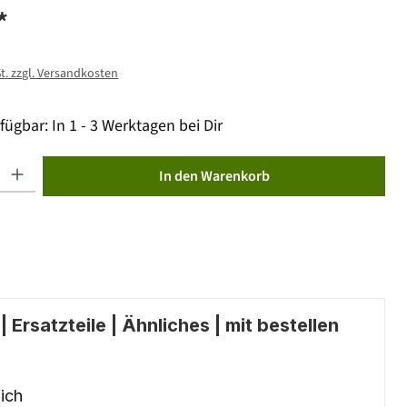
*
St. zzgl. Versandkosten
fügbar: In 1 - 3 Werktagen bei Dir
ib den gewünschten Wert ein oder benutze die Schaltflächen um die Anzahl zu erhöhen od
In den Warenkorb
 Ersatzteile | Ähnliches | mit bestellen
ich