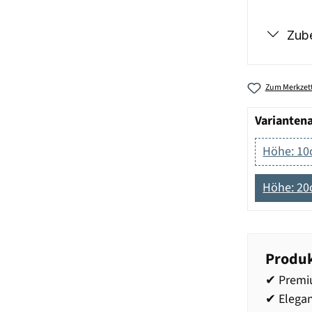
Zub
Zum Merkzett
Varianten
Höhe: 1
Höhe: 2
Produk
✔ Premi
✔ Elegan