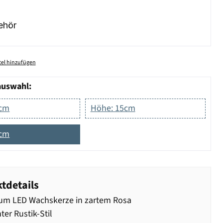
ehör
el hinzufügen
auswahl:
0cm
Höhe: 15cm
0cm
tdetails
um LED Wachskerze in zartem Rosa
ter Rustik-Stil