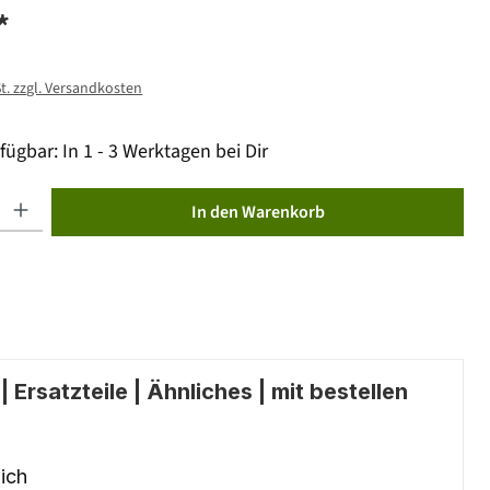
*
St. zzgl. Versandkosten
fügbar: In 1 - 3 Werktagen bei Dir
ib den gewünschten Wert ein oder benutze die Schaltflächen um die Anzahl zu erhöhen od
In den Warenkorb
 Ersatzteile | Ähnliches | mit bestellen
ich