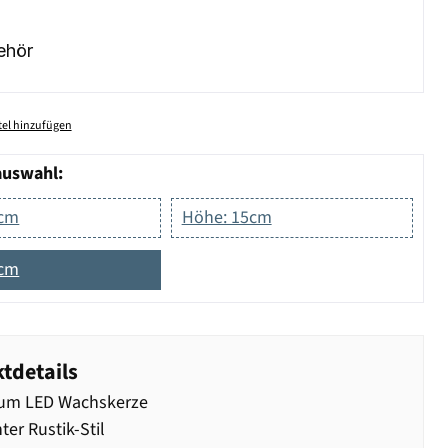
ehör
el hinzufügen
auswahl:
0cm
Höhe: 15cm
0cm
tdetails
um LED Wachskerze
ter Rustik-Stil