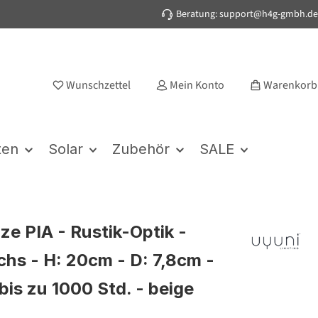
Beratung: support@h4g-gmbh.de
Wunschzettel
Mein Konto
Warenkorb
ten
Solar
Zubehör
SALE
ze PIA - Rustik-Optik -
hs - H: 20cm - D: 7,8cm -
bis zu 1000 Std. - beige