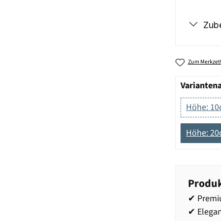
Zub
Zum Merkzett
Varianten
Höhe: 1
Höhe: 2
Produk
✔ Premi
✔ Elegan