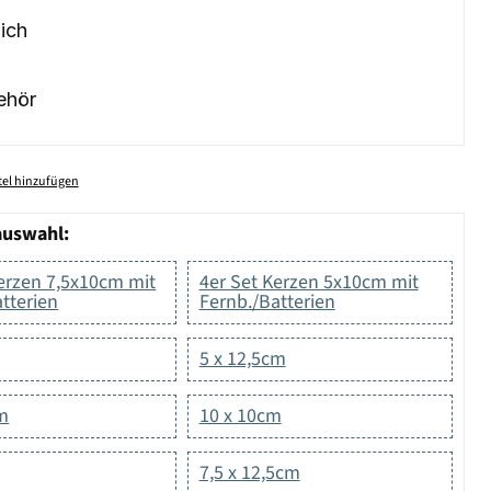
ich
ehör
el hinzufügen
auswahl:
Kerzen 7,5x10cm mit
4er Set Kerzen 5x10cm mit
tterien
Fernb./Batterien
5 x 12,5cm
cm
10 x 10cm
7,5 x 12,5cm