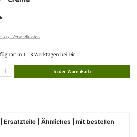
*
St. zzgl. Versandkosten
fügbar: In 1 - 3 Werktagen bei Dir
ib den gewünschten Wert ein oder benutze die Schaltflächen um die Anzahl zu erhöhen od
In den Warenkorb
 Ersatzteile | Ähnliches | mit bestellen