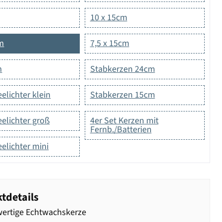
10 x 15cm
cm
7,5 x 15cm
m
Stabkerzen 24cm
eelichter klein
Stabkerzen 15cm
eelichter groß
4er Set Kerzen mit
Fernb./Batterien
eelichter mini
tdetails
ertige Echtwachskerze