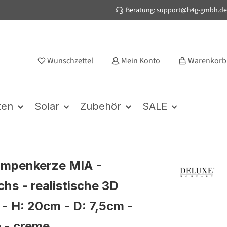
Beratung: support@h4g-gmbh.de
Wunschzettel
Mein Konto
Warenkorb
ten
Solar
Zubehör
SALE
umpenkerze MIA -
hs - realistische 3D
- H: 20cm - D: 7,5cm -
e - creme