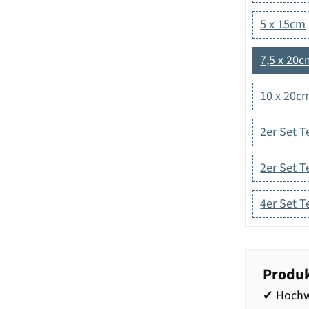
5 x 15cm
7,5 x 20
10 x 20c
2er Set T
2er Set T
4er Set T
Produk
✔ Hochw