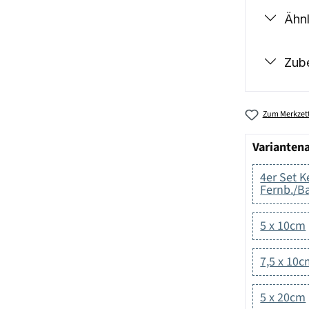
Ähnl
Zub
Zum Merkzett
Varianten
4er Set 
Fernb./Ba
5 x 10cm
7,5 x 10
5 x 20cm