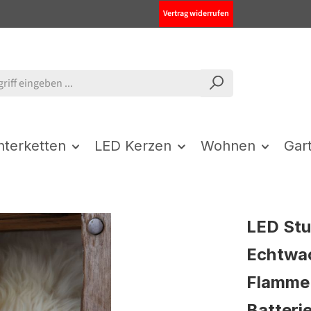
Vertrag widerrufen
chterketten
LED Kerzen
Wohnen
Gar
LED St
Echtwac
Flamme 
Batteri