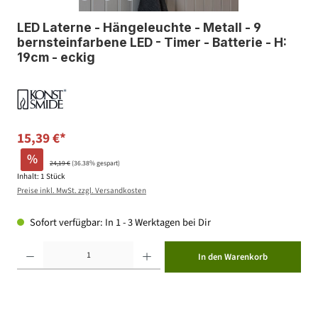
LED Laterne - Hängeleuchte - Metall - 9
bernsteinfarbene LED - Timer - Batterie - H:
19cm - eckig
15,39 €*
%
24,19 €
(36.38% gespart)
Inhalt:
1 Stück
Preise inkl. MwSt. zzgl. Versandkosten
Sofort verfügbar: In 1 - 3 Werktagen bei Dir
Produkt Anzahl: Gib den gewünschten Wert ein oder benutze die Schaltflächen um die Anzahl zu erhöhen ode
In den Warenkorb