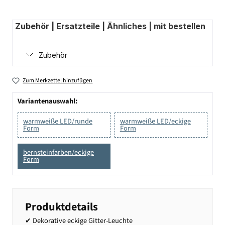
Zubehör | Ersatzteile | Ähnliches | mit bestellen
Zubehör
Zum Merkzettel hinzufügen
Variantenauswahl:
warmweiße LED/runde
warmweiße LED/eckige
Form
Form
bernsteinfarben/eckige
Form
Produktdetails
✔ Dekorative eckige Gitter-Leuchte