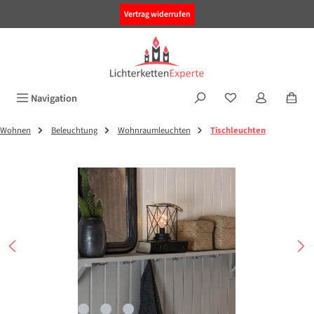
alt springen
Vertrag widerrufen
Navigation
Wohnen
Beleuchtung
Wohnraumleuchten
Tischleuchten
Bildergalerie überspringen