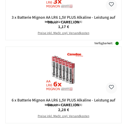
3 x Batterie Mignon AA LR6 1,5V PLUS Alkaline - Leistung auf
Dauer - CAMELION
Inhalt:
3 Stück
(0,39 € / 1 Stück)
Regulärer Preis:
1,17 €
Preise inkl. MwSt. zzgl. Versandkosten
Verfügbarkeit:
6 x Batterie Mignon AA LR6 1,5V PLUS Alkaline - Leistung auf
Dauer - CAMELION
Inhalt:
6 Stück
(0,38 € / 1 Stück)
Regulärer Preis:
2,28 €
Preise inkl. MwSt. zzgl. Versandkosten