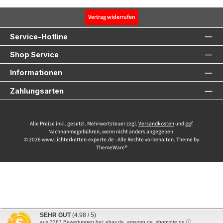
Vertrag widerrufen
Service-Hotline
Shop Service
Informationen
Zahlungsarten
Alle Preise inkl. gesetzl. Mehrwertsteuer zzgl.
Versandkosten
und ggf.
Nachnahmegebühren, wenn nicht anders angegeben.
© 2026 www.lichterketten-experte.de - Alle Rechte vorbehalten. Theme by
ThemeWare®
SEHR GUT
(4.98 / 5)
aus
3367
Bewertungen bei: ebay.de, amazon.de, shopvote.de ⓘ