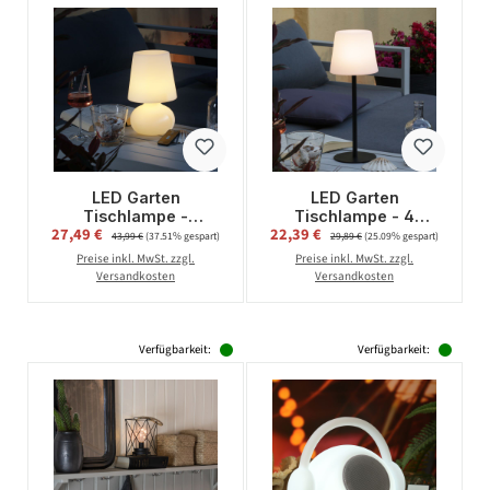
LED Garten
LED Garten
Tischlampe -
Tischlampe - 4
Verkaufspreis:
Verkaufspreis:
27,49 €
Regulärer Preis:
22,39 €
Regulärer Preis:
Schirmlampe -
Helligkeitsstufen - 2
43,99 €
(37.51% gespart)
29,89 €
(25.09% gespart)
wetterfest - dimmbar -
Höhen - H: 40cm -
Preise inkl. MwSt. zzgl.
Preise inkl. MwSt. zzgl.
mit Fernbedienung -
wiederaufladbar per
Versandkosten
Versandkosten
aufladbar - H: 26cm
USB - f. Außen
Verfügbarkeit:
Verfügbarkeit: