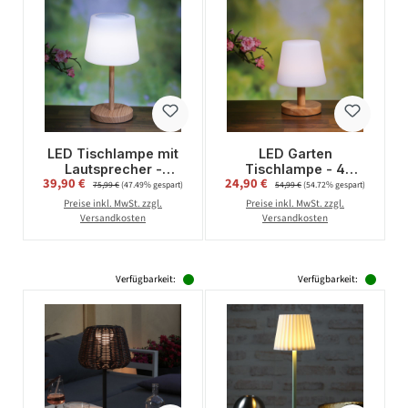
LED Tischlampe mit
LED Garten
Lautsprecher -
Tischlampe - 4
Verkaufspreis:
Verkaufspreis:
39,90 €
Regulärer Preis:
24,90 €
Regulärer Preis:
Bluetooth -
Helligkeitsstufen -
75,99 €
(47.49% gespart)
54,99 €
(54.72% gespart)
wiederaufladbar - H:
dimmbar - H: 22cm -
Preise inkl. MwSt. zzgl.
Preise inkl. MwSt. zzgl.
38cm - für Terrasse,
wiederaufladbar per
Versandkosten
Versandkosten
Balkon
USB - f. Außen
Verfügbarkeit:
Verfügbarkeit: