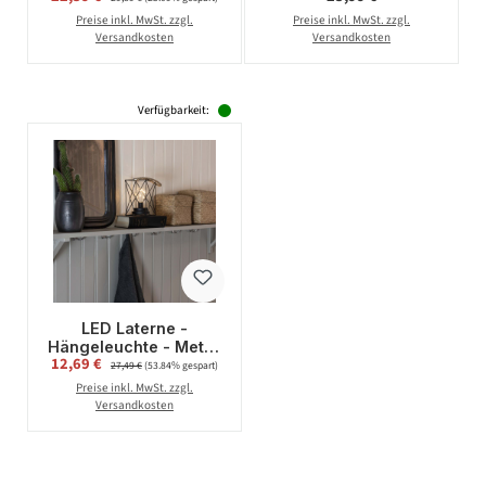
Höhen - H: 40cm -
USB - 3 Lichtfarben -
Preise inkl. MwSt. zzgl.
Preise inkl. MwSt. zzgl.
wiederaufladbar per
dimmbar - H:30,5cm -
Versandkosten
Versandkosten
USB - f. Außen
schwarz
Verfügbarkeit:
LED Laterne -
Hängeleuchte - Metall
Verkaufspreis:
12,69 €
Regulärer Preis:
- 9 warmweiße LED -
27,49 €
(53.84% gespart)
Timer - Batterie - H:
Preise inkl. MwSt. zzgl.
20cm - eckig
Versandkosten