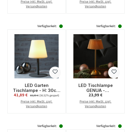
- dimmbar - aufladbar
wiederaufladbar - H:
Preise inkl. MwSt. zzgl.
Preise inkl. MwSt. zzgl.
- mit Fernb. - hell
38cm - für Terrasse,
Versandkosten
Versandkosten
braun
Balkon
Verfügbarkeit:
Verfügbarkeit:
LED Garten
LED Tischlampe
Tischlampe - H: 30cm
GENUA -
Verkaufspreis:
Regulärer Preis:
41,89 €
Regulärer Preis:
23,99 €
- 2 Lichtstufen u. RGB
wiederaufladbar per
65,99 €
(36.52% gespart)
Farbwechsel -
USB - 3 Lichtfarben -
Preise inkl. MwSt. zzgl.
Preise inkl. MwSt. zzgl.
wiederaufladbar -
dimmbar - H:30,5cm -
Versandkosten
Versandkosten
weiß/grau
braun
Verfügbarkeit:
Verfügbarkeit: