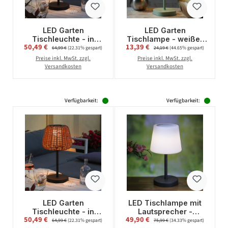
LED Garten
LED Garten
Tischleuchte - in
Tischlampe - weißer
Verkaufspreis:
Verkaufspreis:
50,49 €
Regulärer Preis:
13,39 €
Regulärer Preis:
Rattanoptik - H: 45cm
Lampenschirm - 2
64,99 €
(22.31% gespart)
24,19 €
(44.65% gespart)
- dimmbar - aufladbar
Helligkeitsstufen - H:
Preise inkl. MwSt. zzgl.
Preise inkl. MwSt. zzgl.
- mit Fernbedienung -
34cm - USB - für
Versandkosten
Versandkosten
braun
Außen - grün
Verfügbarkeit:
Verfügbarkeit:
LED Garten
LED Tischlampe mit
Tischleuchte - in
Lautsprecher -
Verkaufspreis:
Verkaufspreis:
50,49 €
Regulärer Preis:
49,90 €
Regulärer Preis:
Rattanoptik - H: 45cm
Bluetooth -
64,99 €
(22.31% gespart)
75,99 €
(34.33% gespart)