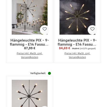
Hängeleuchte PIX - 9-
Hängeleuchte PIX - 9-
flammig - E14 Fassung
flammig - E14 Fassung
Regulärer Preis:
Verkaufspreis:
87,99 €
84,69 €
Regulärer Preis:
- H: 56cm, L: 50cm -
- H: 56cm, L: 50cm -
99,09 €
(14.53% gespart)
silber
goldfarben
Preise inkl. MwSt. zzgl.
Preise inkl. MwSt. zzgl.
Versandkosten
Versandkosten
Verfügbarkeit: