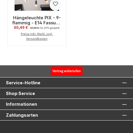
Hängeleuchte PIX - 9-
flammig - E14 Fassung
Verkaufspreis:
60,49 €
Regulärer Preis:
- H: 56cm, L: 50cm -
87,99 €
(31.25% gespart)
schwarz
Preise inkl. MwSt. zzgl.
Versandkosten
Vertrag widerrufen
Service-Hotline
Shop Service
Informationen
Zahlungsarten