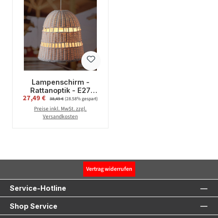
Lampenschirm -
Rattanoptik - E27
Verkaufspreis:
27,49 €
Regulärer Preis:
Fassung - H: 33cm - D:
38,49 €
(28.58% gespart)
30cm - weiß
Preise inkl. MwSt. zzgl.
Versandkosten
Vertrag widerrufen
Service-Hotline
Shop Service