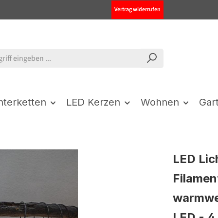
Vertrag widerrufen
chterketten
LED Kerzen
Wohnen
Gar
LED Lic
Filament
warmwe
LED - 4