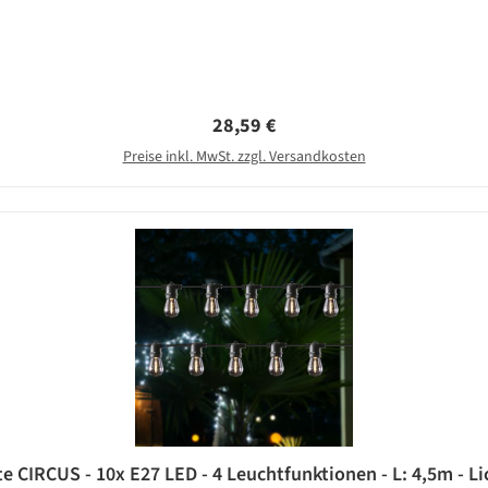
Regulärer Preis:
28,59 €
Preise inkl. MwSt. zzgl. Versandkosten
e CIRCUS - 10x E27 LED - 4 Leuchtfunktionen - L: 4,5m - L