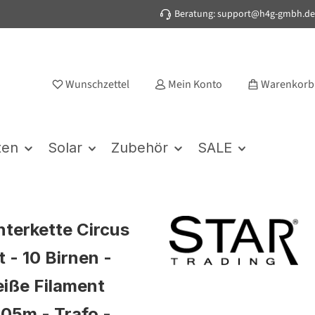
Beratung: support@h4g-gmbh.de
Wunschzettel
Mein Konto
Warenkorb
ten
Solar
Zubehör
SALE
hterkette Circus
 - 10 Birnen -
iße Filament
,05m - Trafo -