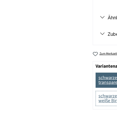
Ähnl
Zub
Zum Merkzett
Varianten
schwarze 
transpar
schwarze 
weiße Bi