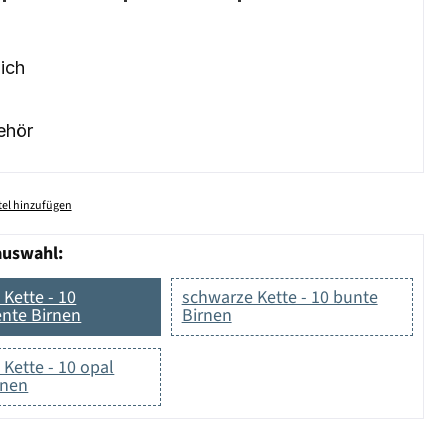
ich
ehör
el hinzufügen
auswahl:
Kette - 10
schwarze Kette - 10 bunte
ente Birnen
Birnen
Kette - 10 opal
rnen