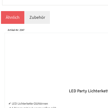
Ähnlich
Zubehör
Produktgalerie überspringen
Artikel-Nr: 2547
LED Party Lichterket
✔ LED Lichterkette Glühbirnen