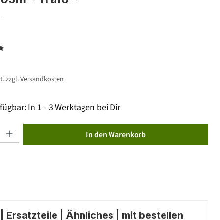
r
*
St. zzgl. Versandkosten
fügbar: In 1 - 3 Werktagen bei Dir
ib den gewünschten Wert ein oder benutze die Schaltflächen um die Anzahl zu erhöhen od
In den Warenkorb
 Ersatzteile | Ähnliches | mit bestellen