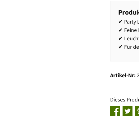
Produk
✔ Party L
✔ Feine 
✔ Leucht
✔ Für de
Artikel-Nr:
Dieses Prod