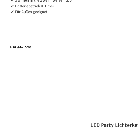
✔ 5 Birnen mit je 2 warmweißen LED
✔ Batteriebetrieb & Timer
✔ Für Außen geeignet
Artikel-Nr: 5088
LED Party Lichterke