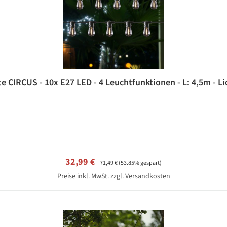
e CIRCUS - 10x E27 LED - 4 Leuchtfunktionen - L: 4,5m - L
Verkaufspreis:
Regulärer Preis:
32,99 €
71,49 €
(53.85% gespart)
Preise inkl. MwSt. zzgl. Versandkosten