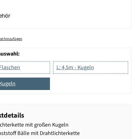
ehör
el hinzufügen
auswahl:
 Flaschen
L: 4,5m - Kugeln
 Kugeln
tdetails
ichterkette mit großen Kugeln
ststoff Bälle mit Drahtlichterkette