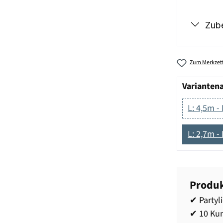
Zub
Zum Merkzett
Varianten
L: 4,5m -
L: 2,7m -
Produk
✔ Partyl
✔ 10 Kun