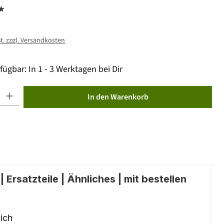
*
St. zzgl. Versandkosten
fügbar: In 1 - 3 Werktagen bei Dir
ib den gewünschten Wert ein oder benutze die Schaltflächen um die Anzahl zu erhöhen od
In den Warenkorb
 Ersatzteile | Ähnliches | mit bestellen
ich