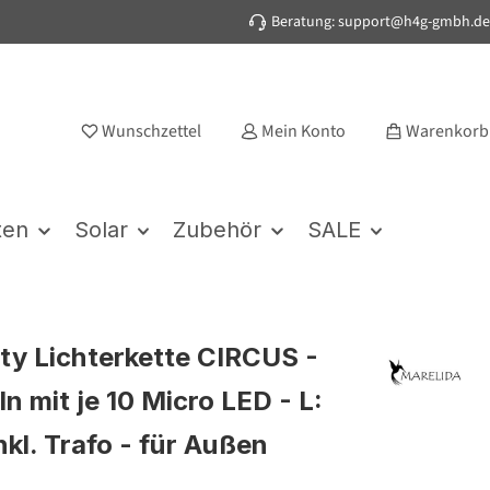
Beratung: support@h4g-gmbh.de
Wunschzettel
Mein Konto
Warenkorb
ten
Solar
Zubehör
SALE
ty Lichterkette CIRCUS -
n mit je 10 Micro LED - L:
nkl. Trafo - für Außen