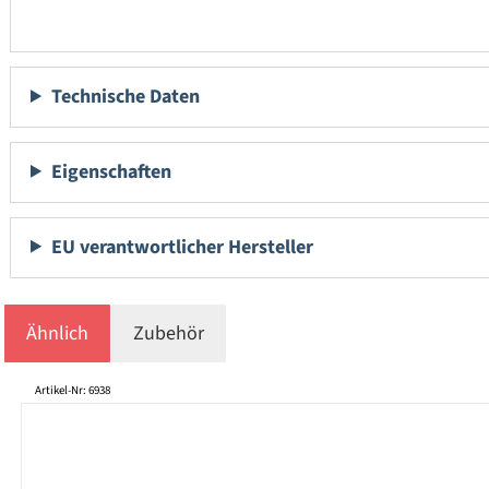
Technische Daten
Eigenschaften
EU verantwortlicher Hersteller
Ähnlich
Zubehör
Produktgalerie überspringen
Artikel-Nr: 6938