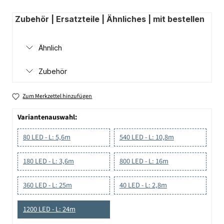
Zubehör | Ersatzteile | Ähnliches | mit bestellen
Ähnlich
Zubehör
Zum Merkzettel hinzufügen
Variantenauswahl:
80 LED - L: 5,6m
540 LED - L: 10,8m
180 LED - L: 3,6m
800 LED - L: 16m
360 LED - L: 25m
40 LED - L: 2,8m
1200 LED - L: 24m