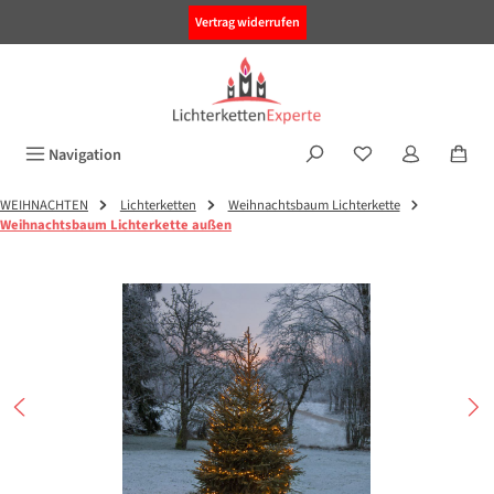
alt springen
Vertrag widerrufen
Navigation
WEIHNACHTEN
Lichterketten
Weihnachtsbaum Lichterkette
Weihnachtsbaum Lichterkette außen
Bildergalerie überspringen