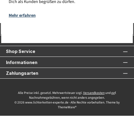
Dich als Kunden begrüßen zu dürfen.
Mehr erfahren
Vertrag widerrufen
Service-Hotline
Shop Service
Informationen
Zahlungsarten
Alle Preise inkl. gesetzl. Mehrwertsteuer zzgl.
Versandkosten
und ggf.
Nachnahmegebühren, wenn nicht anders angegeben.
© 2026 www.lichterketten-experte.de - Alle Rechte vorbehalten. Theme by
ThemeWare®