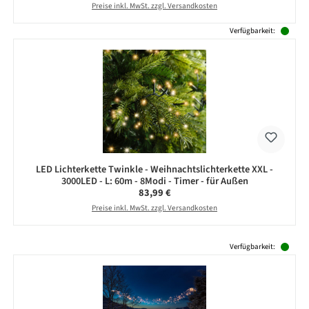
Preise inkl. MwSt. zzgl. Versandkosten
Verfügbarkeit:
LED Lichterkette Twinkle - Weihnachtslichterkette XXL -
3000LED - L: 60m - 8Modi - Timer - für Außen
Regulärer Preis:
83,99 €
Preise inkl. MwSt. zzgl. Versandkosten
Produktgalerie überspringen
Verfügbarkeit: