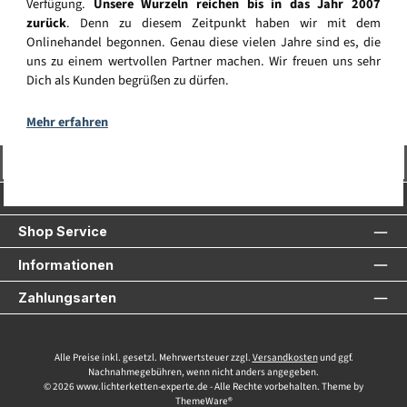
Verfügung.
Unsere Wurzeln reichen bis in das Jahr 2007
zurück
. Denn zu diesem Zeitpunkt haben wir mit dem
Onlinehandel begonnen. Genau diese vielen Jahre sind es, die
uns zu einem wertvollen Partner machen. Wir freuen uns sehr
Dich als Kunden begrüßen zu dürfen.
Mehr erfahren
Vertrag widerrufen
Service-Hotline
Shop Service
Informationen
Zahlungsarten
Alle Preise inkl. gesetzl. Mehrwertsteuer zzgl.
Versandkosten
und ggf.
Nachnahmegebühren, wenn nicht anders angegeben.
© 2026 www.lichterketten-experte.de - Alle Rechte vorbehalten. Theme by
ThemeWare®