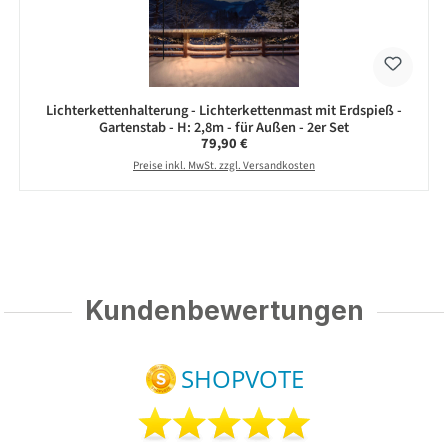
Lichterkettenhalterung - Lichterkettenmast mit Erdspieß -
Gartenstab - H: 2,8m - für Außen - 2er Set
Regulärer Preis:
79,90 €
Preise inkl. MwSt. zzgl. Versandkosten
Kundenbewertungen