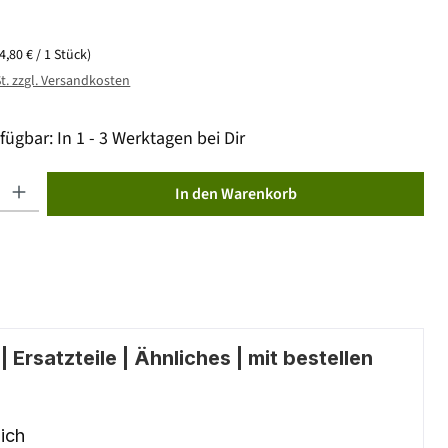
(4,80 € / 1 Stück)
St. zzgl. Versandkosten
fügbar: In 1 - 3 Werktagen bei Dir
ib den gewünschten Wert ein oder benutze die Schaltflächen um die Anzahl zu erhöhen od
In den Warenkorb
 Ersatzteile | Ähnliches | mit bestellen
ich