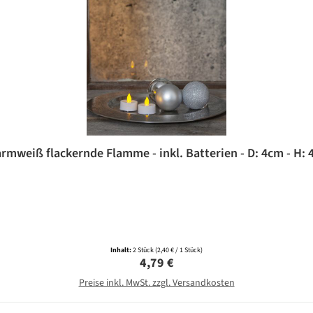
armweiß flackernde Flamme - inkl. Batterien - D: 4cm - H: 4
Inhalt:
2 Stück
(2,40 € / 1 Stück)
Regulärer Preis:
4,79 €
Preise inkl. MwSt. zzgl. Versandkosten