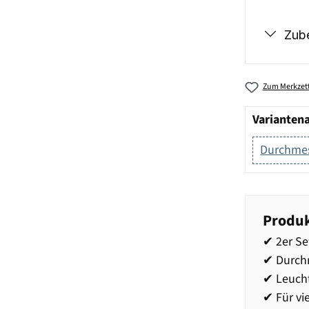
Zub
Zum Merkzett
Varianten
Durchmes
Produk
✔ 2er Se
✔ Durchm
✔ Leucht
✔ Für vi