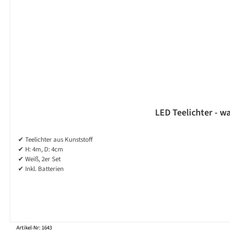
LED Teelichter - w
✔ Teelichter aus Kunststoff
✔ H: 4m, D: 4cm
✔ Weiß, 2er Set
✔ Inkl. Batterien
Artikel-Nr: 1643