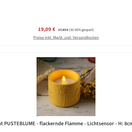
Verkaufspreis:
Regulärer Preis:
19,09 €
27,49 €
(30.56% gespart)
Preise inkl. MwSt. zzgl. Versandkosten
ht PUSTEBLUME - flackernde Flamme - Lichtsensor - H: 8cm 