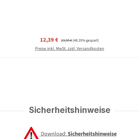
Verkaufspreis:
Regulärer Preis:
12,39 €
23,99 €
(48.35% gespart)
Preise inkl. MwSt. zzgl. Versandkosten
Sicherheitshinweise
Download:
Sicherheitshinweise