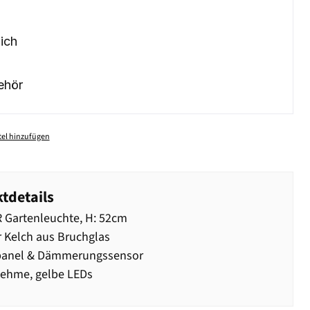
ich
ehör
el hinzufügen
tdetails
 Gartenleuchte, H: 52cm
 Kelch aus Bruchglas
panel & Dämmerungssensor
ehme, gelbe LEDs