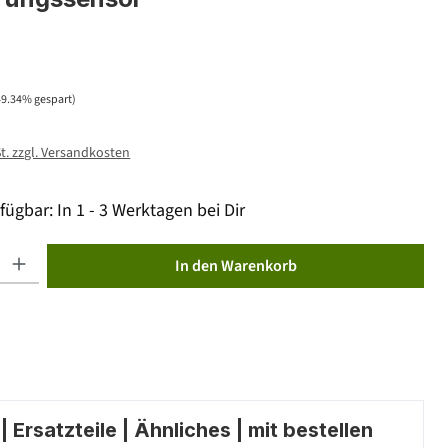
49.34% gespart)
St. zzgl. Versandkosten
fügbar: In 1 - 3 Werktagen bei Dir
ib den gewünschten Wert ein oder benutze die Schaltflächen um die Anzahl zu erhöhen od
In den Warenkorb
 Ersatzteile | Ähnliches | mit bestellen