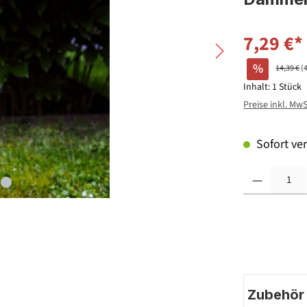
7,29 €*
%
14,39 €
(
Inhalt:
1 Stück
Preise inkl. Mw
Sofort ver
Produkt Anzahl: G
Zubehör |