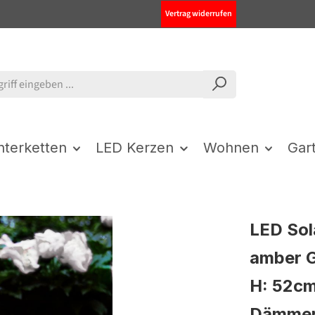
Vertrag widerrufen
chterketten
LED Kerzen
Wohnen
Gar
LED Sol
amber G
H: 52cm
Dämmer