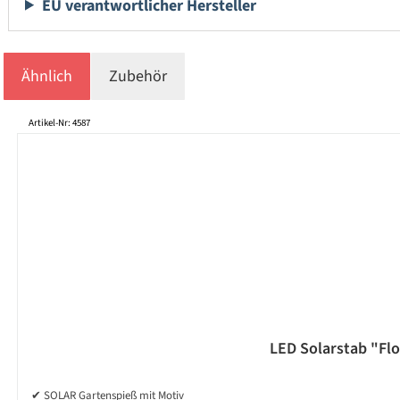
EU verantwortlicher Hersteller
Ähnlich
Zubehör
Produktgalerie überspringen
Artikel-Nr: 4587
LED Solarstab "Flo
✔ SOLAR Gartenspieß mit Motiv