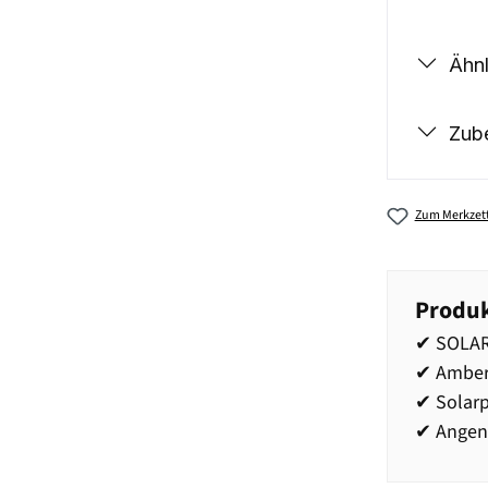
Ähnl
Zub
Zum Merkzett
Produk
✔ SOLAR
✔ Amber
✔ Solar
✔ Angen