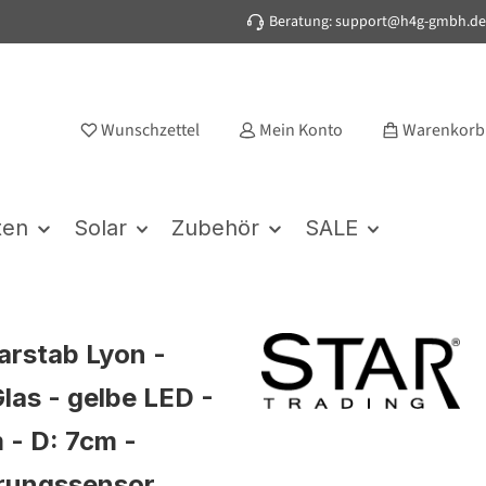
Beratung: support@h4g-gmbh.de
Wunschzettel
Mein Konto
Warenkorb
ten
Solar
Zubehör
SALE
arstab Lyon -
las - gelbe LED -
 - D: 7cm -
ungssensor