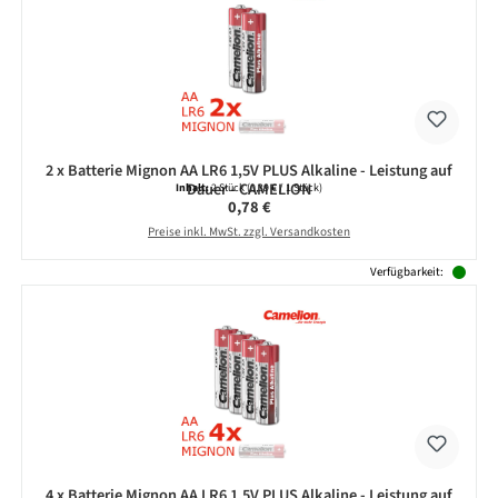
2 x Batterie Mignon AA LR6 1,5V PLUS Alkaline - Leistung auf
Dauer - CAMELION
Inhalt:
2 Stück
(0,39 € / 1 Stück)
Regulärer Preis:
0,78 €
Preise inkl. MwSt. zzgl. Versandkosten
Verfügbarkeit:
4 x Batterie Mignon AA LR6 1,5V PLUS Alkaline - Leistung auf