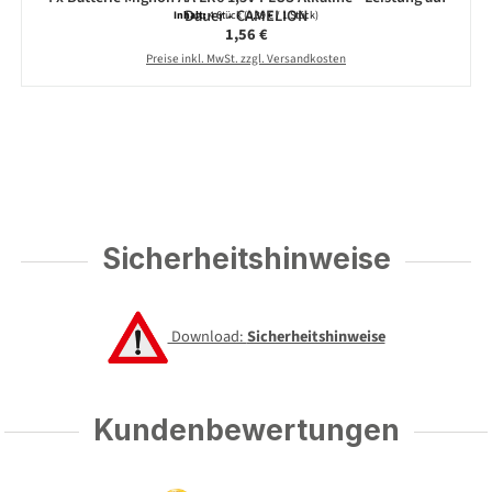
Dauer - CAMELION
Inhalt:
4 Stück
(0,39 € / 1 Stück)
Regulärer Preis:
1,56 €
Preise inkl. MwSt. zzgl. Versandkosten
Sicherheitshinweise
Download:
Sicherheitshinweise
Kundenbewertungen