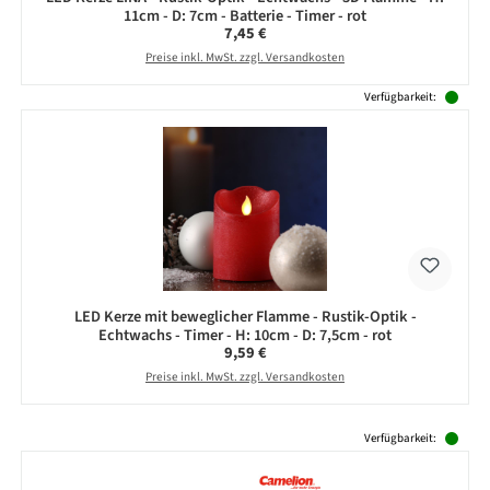
11cm - D: 7cm - Batterie - Timer - rot
Regulärer Preis:
7,45 €
Preise inkl. MwSt. zzgl. Versandkosten
Verfügbarkeit:
LED Kerze mit beweglicher Flamme - Rustik-Optik -
Echtwachs - Timer - H: 10cm - D: 7,5cm - rot
Regulärer Preis:
9,59 €
Preise inkl. MwSt. zzgl. Versandkosten
Produktgalerie überspringen
Verfügbarkeit: