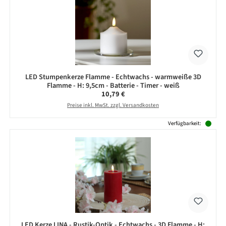
LED Stumpenkerze Flamme - Echtwachs - warmweiße 3D
Flamme - H: 9,5cm - Batterie - Timer - weiß
Regulärer Preis:
10,79 €
Preise inkl. MwSt. zzgl. Versandkosten
Verfügbarkeit:
LED Kerze LINA - Rustik-Optik - Echtwachs - 3D Flamme - H: