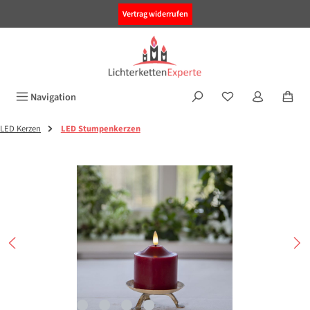
alt springen
Vertrag widerrufen
Navigation
LED Kerzen
LED Stumpenkerzen
Bildergalerie überspringen