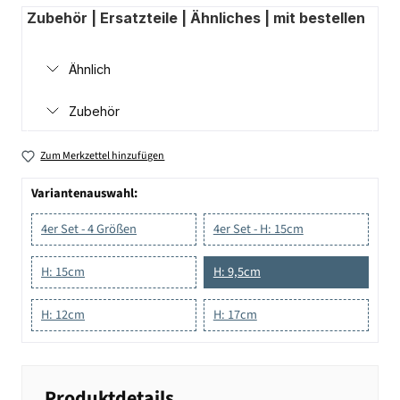
Zubehör | Ersatzteile | Ähnliches | mit bestellen
Ähnlich
Zubehör
Zum Merkzettel hinzufügen
Variantenauswahl:
4er Set - 4 Größen
4er Set - H: 15cm
H: 15cm
H: 9,5cm
H: 12cm
H: 17cm
Produktdetails