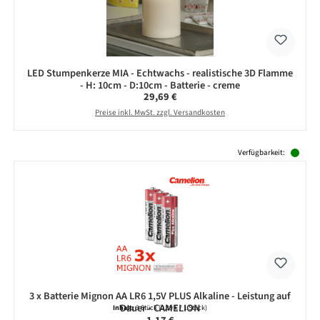
LED Stumpenkerze MIA - Echtwachs - realistische 3D Flamme
- H: 10cm - D:10cm - Batterie - creme
Regulärer Preis:
29,69 €
Preise inkl. MwSt. zzgl. Versandkosten
Produktgalerie überspringen
Verfügbarkeit:
3 x Batterie Mignon AA LR6 1,5V PLUS Alkaline - Leistung auf
Dauer - CAMELION
Inhalt:
3 Stück
(0,39 € / 1 Stück)
Regulärer Preis: