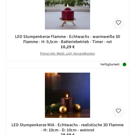
LED Stumpenkerze Flamme - Echtwachs - warmweiße 3D
Flamme - H: 9,5cm - Batteriebetrieb - Timer - rot
Regulärer Preis:
10,29 €
Preise inkl. MwSt. zzgl. Versandkosten
Verfügbarkeit:
LED Stumpenkerze MIA - Echtwachs - realistische 3D Flamme
- H: 10cm - D: 10cm - weinrot
Regulärer Preis:
29,69 €