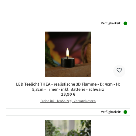
Produktgalerie überspringen
Verfügbarkeit:
LED Teelicht THEA - realistische 3D Flamme - D: 4cm - H:
5,3cm - Timer - inkl. Batterie - schwarz
Regulärer Preis:
13,90 €
Preise inkl. MwSt. zzgl. Versandkosten
Verfügbarkeit: