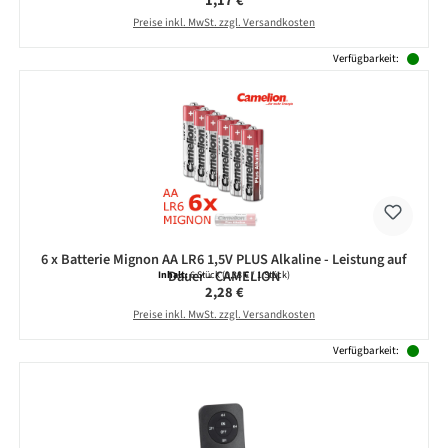
1,17 €
Preise inkl. MwSt. zzgl. Versandkosten
Verfügbarkeit:
6 x Batterie Mignon AA LR6 1,5V PLUS Alkaline - Leistung auf
Dauer - CAMELION
Inhalt:
6 Stück
(0,38 € / 1 Stück)
Regulärer Preis:
2,28 €
Preise inkl. MwSt. zzgl. Versandkosten
Verfügbarkeit: