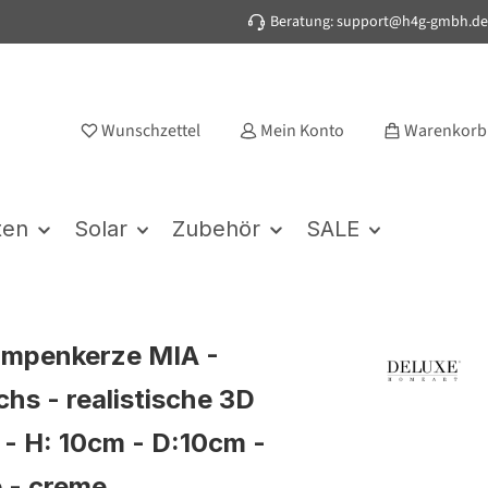
Beratung: support@h4g-gmbh.de
Wunschzettel
Mein Konto
Warenkorb
ten
Solar
Zubehör
SALE
umpenkerze MIA -
hs - realistische 3D
- H: 10cm - D:10cm -
e - creme