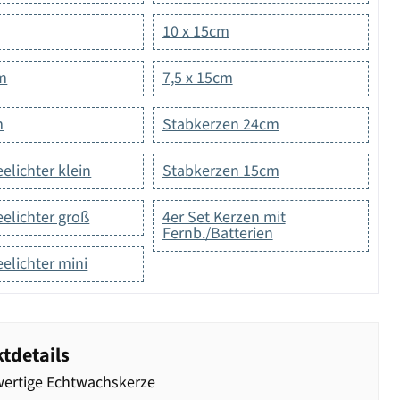
10 x 15cm
cm
7,5 x 15cm
m
Stabkerzen 24cm
eelichter klein
Stabkerzen 15cm
eelichter groß
4er Set Kerzen mit
Fernb./Batterien
eelichter mini
tdetails
ertige Echtwachskerze