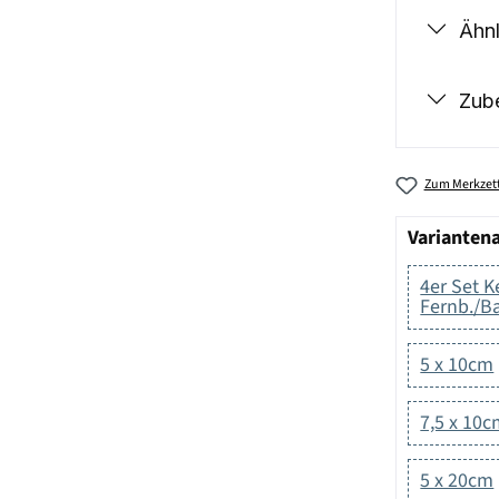
Ähnl
Zub
Zum Merkzett
Varianten
4er Set 
Fernb./Ba
5 x 10cm
7,5 x 10
5 x 20cm