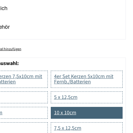
ich
ehör
el hinzufügen
auswahl:
Kerzen 7,5x10cm mit
4er Set Kerzen 5x10cm mit
tterien
Fernb./Batterien
5 x 12,5cm
cm
10 x 10cm
7,5 x 12,5cm