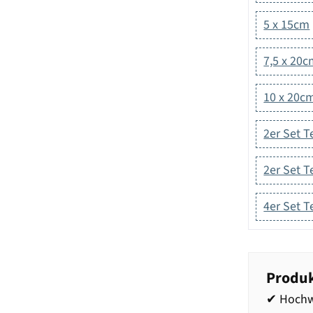
5 x 15cm
7,5 x 20
10 x 20c
2er Set T
2er Set T
4er Set T
Produk
✔ Hochw