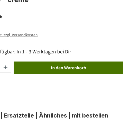
*
St. zzgl. Versandkosten
fügbar: In 1 - 3 Werktagen bei Dir
ib den gewünschten Wert ein oder benutze die Schaltflächen um die Anzahl zu erhöhen od
In den Warenkorb
 Ersatzteile | Ähnliches | mit bestellen