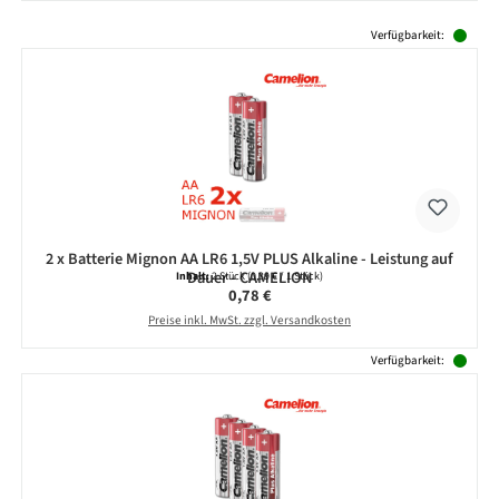
Produktgalerie überspringen
Verfügbarkeit:
2 x Batterie Mignon AA LR6 1,5V PLUS Alkaline - Leistung auf
Dauer - CAMELION
Inhalt:
2 Stück
(0,39 € / 1 Stück)
Regulärer Preis:
0,78 €
Preise inkl. MwSt. zzgl. Versandkosten
Verfügbarkeit: