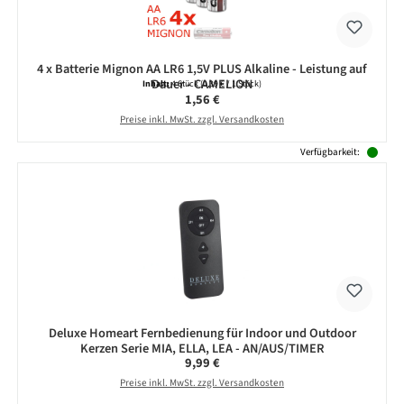
4 x Batterie Mignon AA LR6 1,5V PLUS Alkaline - Leistung auf
Dauer - CAMELION
Inhalt:
4 Stück
(0,39 € / 1 Stück)
Regulärer Preis:
1,56 €
Preise inkl. MwSt. zzgl. Versandkosten
Verfügbarkeit:
Deluxe Homeart Fernbedienung für Indoor und Outdoor
Kerzen Serie MIA, ELLA, LEA - AN/AUS/TIMER
Regulärer Preis:
9,99 €
Preise inkl. MwSt. zzgl. Versandkosten