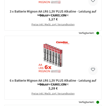
3 x Batterie Mignon AA LR6 1,5V PLUS Alkaline - Leistung auf
Dauer - CAMELION
Inhalt:
3 Stück
(0,39 € / 1 Stück)
Regulärer Preis:
1,17 €
Preise inkl. MwSt. zzgl. Versandkosten
Verfügbarkeit:
6 x Batterie Mignon AA LR6 1,5V PLUS Alkaline - Leistung auf
Dauer - CAMELION
Inhalt:
6 Stück
(0,38 € / 1 Stück)
Regulärer Preis:
2,28 €
Preise inkl. MwSt. zzgl. Versandkosten
Verfügbarkeit: