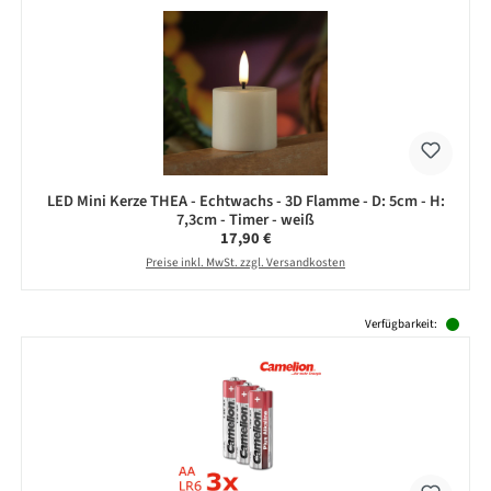
LED Mini Kerze THEA - Echtwachs - 3D Flamme - D: 5cm - H:
7,3cm - Timer - weiß
Regulärer Preis:
17,90 €
Preise inkl. MwSt. zzgl. Versandkosten
Produktgalerie überspringen
Verfügbarkeit: