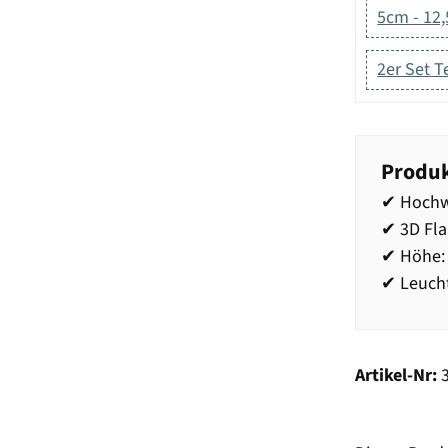
5cm - 12
2er Set T
Produk
✔ Hochw
✔ 3D Fl
✔ Höhe:
✔ Leucht
Artikel-Nr: