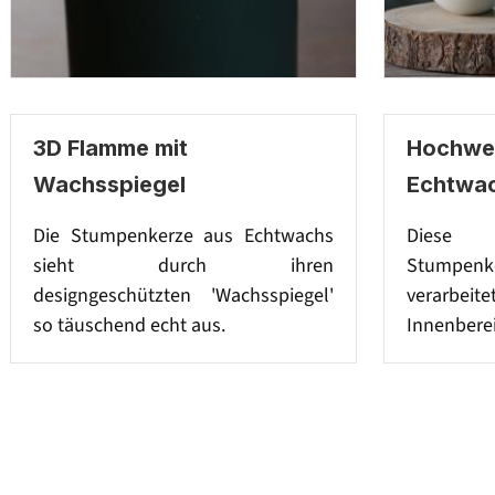
3D Flamme mit
Hochwer
Wachsspiegel
Echtwa
Die Stumpenkerze aus Echtwachs
Diese 
sieht durch ihren
Stumpenke
designgeschützten 'Wachsspiegel'
verarbeit
so täuschend echt aus.
Innenberei