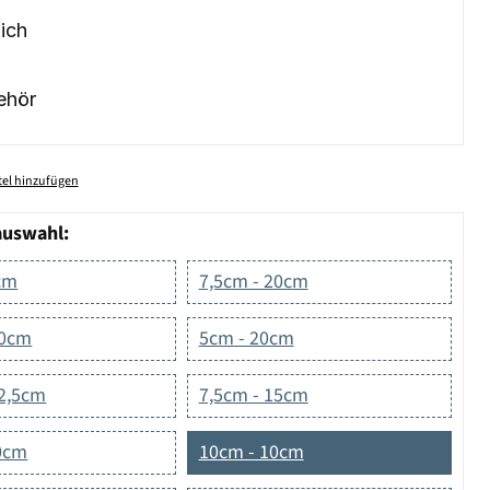
ich
ehör
el hinzufügen
auswahl:
cm
7,5cm - 20cm
10cm
5cm - 20cm
12,5cm
7,5cm - 15cm
0cm
10cm - 10cm