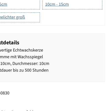
,5cm
10cm - 15cm
eelichter groß
tdetails
ertige Echtwachskerze
amme mit Wachsspiegel
 10cm, Durchmesser: 10cm
dauer bis zu 500 Stunden
30830