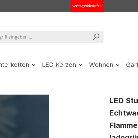
Vertrag widerrufen
chterketten
LED Kerzen
Wohnen
Gar
LED St
Echtwac
Flamme 
jadegrü