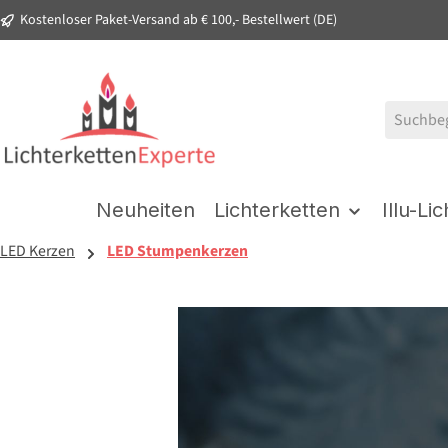
Kostenloser Paket-Versand ab € 100,- Bestellwert (DE)
springen
Zur Hauptnavigation springen
Neuheiten
Lichterketten
Illu-Li
LED Kerzen
LED Stumpenkerzen
Bildergalerie überspringen