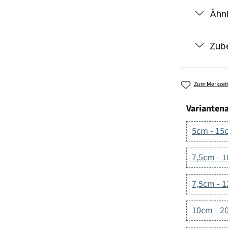
Ähnl
Zub
Zum Merkzett
Varianten
5cm - 15
7,5cm - 
7,5cm - 
10cm - 2