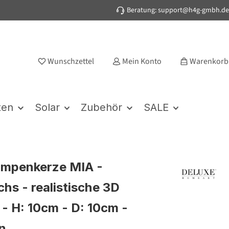
Beratung: support@h4g-gmbh.de
Wunschzettel
Mein Konto
Warenkorb
ten
Solar
Zubehör
SALE
umpenkerze MIA -
hs - realistische 3D
- H: 10cm - D: 10cm -
n