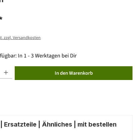
*
St. zzgl. Versandkosten
fügbar: In 1 - 3 Werktagen bei Dir
ib den gewünschten Wert ein oder benutze die Schaltflächen um die Anzahl zu erhöhen od
In den Warenkorb
 Ersatzteile | Ähnliches | mit bestellen