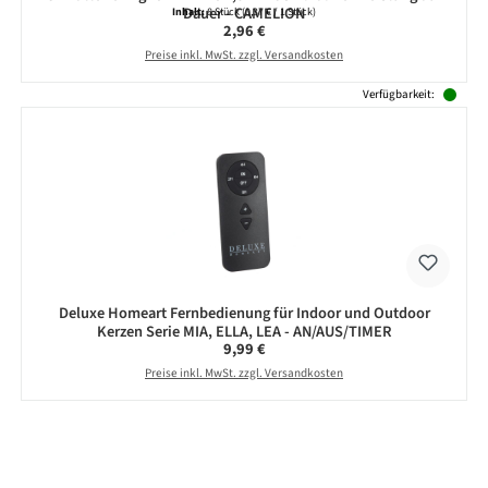
Dauer - CAMELION
Inhalt:
8 Stück
(0,37 € / 1 Stück)
Regulärer Preis:
2,96 €
Preise inkl. MwSt. zzgl. Versandkosten
Verfügbarkeit:
Deluxe Homeart Fernbedienung für Indoor und Outdoor
Kerzen Serie MIA, ELLA, LEA - AN/AUS/TIMER
Regulärer Preis:
9,99 €
Preise inkl. MwSt. zzgl. Versandkosten