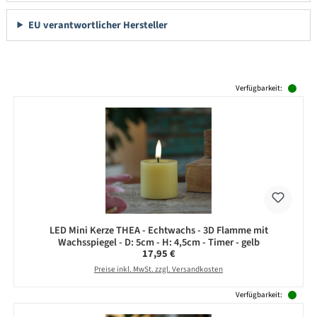
EU verantwortlicher Hersteller
Produktgalerie überspringen
Verfügbarkeit:
LED Mini Kerze THEA - Echtwachs - 3D Flamme mit
Wachsspiegel - D: 5cm - H: 4,5cm - Timer - gelb
Regulärer Preis:
17,95 €
Preise inkl. MwSt. zzgl. Versandkosten
Verfügbarkeit: