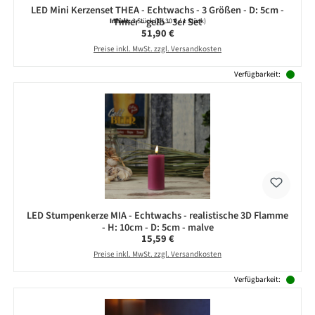
LED Mini Kerzenset THEA - Echtwachs - 3 Größen - D: 5cm -
Timer - gelb - 3er Set
Inhalt:
3 Stück
(17,30 € / 1 Stück)
Regulärer Preis:
51,90 €
Preise inkl. MwSt. zzgl. Versandkosten
Verfügbarkeit:
LED Stumpenkerze MIA - Echtwachs - realistische 3D Flamme
- H: 10cm - D: 5cm - malve
Regulärer Preis:
15,59 €
Preise inkl. MwSt. zzgl. Versandkosten
Verfügbarkeit: