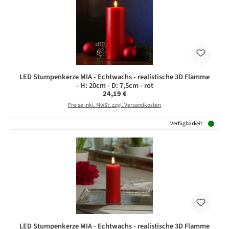
LED Stumpenkerze MIA - Echtwachs - realistische 3D Flamme
- H: 20cm - D: 7,5cm - rot
Regulärer Preis:
24,19 €
Preise inkl. MwSt. zzgl. Versandkosten
Verfügbarkeit:
LED Stumpenkerze MIA - Echtwachs - realistische 3D Flamme