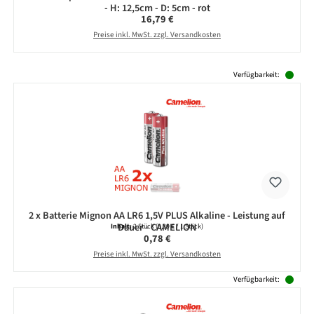
- H: 12,5cm - D: 5cm - rot
Regulärer Preis:
16,79 €
Preise inkl. MwSt. zzgl. Versandkosten
Produktgalerie überspringen
Verfügbarkeit:
2 x Batterie Mignon AA LR6 1,5V PLUS Alkaline - Leistung auf
Dauer - CAMELION
Inhalt:
2 Stück
(0,39 € / 1 Stück)
Regulärer Preis:
0,78 €
Preise inkl. MwSt. zzgl. Versandkosten
Verfügbarkeit: