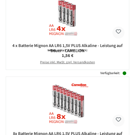
4 x Batterie Mignon AA LR6 1,5V PLUS Alkaline - Leistung auf
Dauer - CAMELION
Inhalt:
4 Stück
(0,39 € / 1 Stück)
Regulärer Preis:
1,56 €
Preise inkl. MwSt. zzgl. Versandkosten
Verfügbarkeit:
8x Batterie Mignon AA LR6 1,5V PLUS Alkaline - Leistung auf