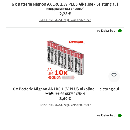
6 x Batterie Mignon AA LR6 1,5V PLUS Alkaline - Leistung auf
Dauer - CAMELION
Inhalt:
6 Stück
(0,38 € / 1 Stück)
Regulärer Preis:
2,28 €
Preise inkl. MwSt. zzgl. Versandkosten
Verfügbarkeit:
10 x Batterie Mignon AA LR6 1,5V PLUS Alkaline - Leistung auf
Dauer - CAMELION
Inhalt:
10 Stück
(0,36 € / 1 Stück)
Regulärer Preis:
3,60 €
Preise inkl. MwSt. zzgl. Versandkosten
Verfügbarkeit: