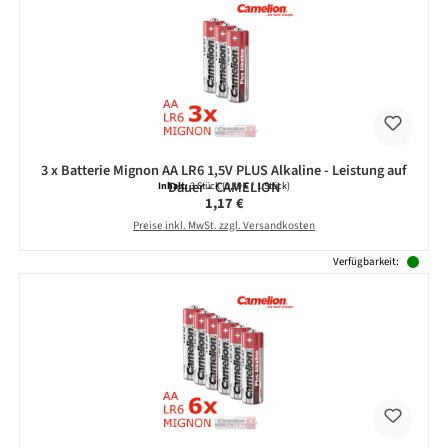
3 x Batterie Mignon AA LR6 1,5V PLUS Alkaline - Leistung auf
Dauer - CAMELION
Inhalt:
3 Stück
(0,39 € / 1 Stück)
Regulärer Preis:
1,17 €
Preise inkl. MwSt. zzgl. Versandkosten
Verfügbarkeit: