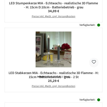
LED Stumpenkerze MIA - Echtwachs - realistische 3D Flamme
- H: 15cm D:10cm - Batteriebetrieb - grau
Regulärer Preis:
34,09 €
Preise inkl. MwSt. zzgl. Versandkosten
Verfügbarkeit:
LED Stabkerzen MIA - Echtwachs - realistische 3D Flamme - H:
15cm - Batteriebetrieb - grau - 2 St
Inhalt:
2 Stück
(12,65 € / 1 Stück)
Regulärer Preis:
25,29 €
Preise inkl. MwSt. zzgl. Versandkosten
Produktgalerie überspringen
Verfügbarkeit: