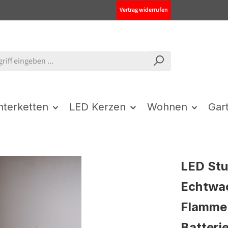
Vertrag widerrufen
chterketten
LED Kerzen
Wohnen
Gar
LED St
Echtwac
Flamme 
Batterie