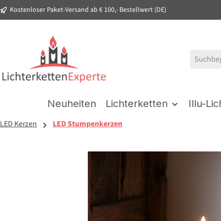
Kostenloser Paket-Versand ab € 100,- Bestellwert (DE)
springen
Zur Hauptnavigation springen
Neuheiten
Lichterketten
Illu-Li
LED Kerzen
LED Stumpenkerzen
Bildergalerie überspringen