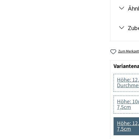
Ähnl
Zub
Zum Merkzett
Varianten
Höhe: 12
Durchmes
Höhe: 10
7,5cm
Höhe: 12
7,5cm