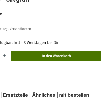
*
St. zzgl. Versandkosten
fügbar: In 1 - 3 Werktagen bei Dir
ib den gewünschten Wert ein oder benutze die Schaltflächen um die Anzahl zu erhöhen od
In den Warenkorb
 Ersatzteile | Ähnliches | mit bestellen