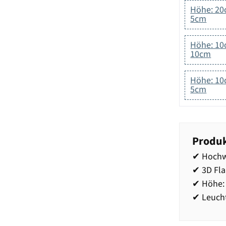
Höhe: 20
5cm
Höhe: 10
10cm
Höhe: 10
5cm
Produk
✔ Hochw
✔ 3D Fl
✔ Höhe: 
✔ Leucht