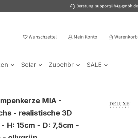
Beratung: support@h4g-gmbh.de
Wunschzettel
Mein Konto
Warenkorb
ten
Solar
Zubehör
SALE
umpenkerze MIA -
hs - realistische 3D
- H: 15cm - D: 7,5cm -
 - olivgrün