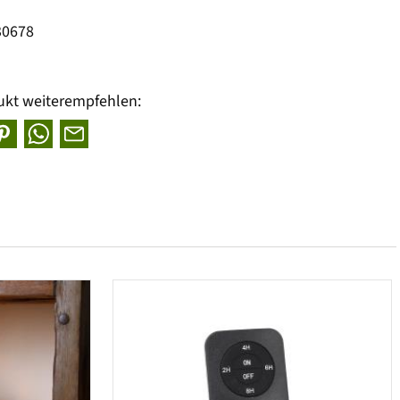
30678
ukt weiterempfehlen: