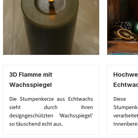
3D Flamme mit
Hochwer
Wachsspiegel
Echtwa
Die Stumpenkerze aus Echtwachs
Diese 
sieht durch ihren
Stumpenke
designgeschützten 'Wachsspiegel'
verarbeit
so täuschend echt aus.
Innenberei