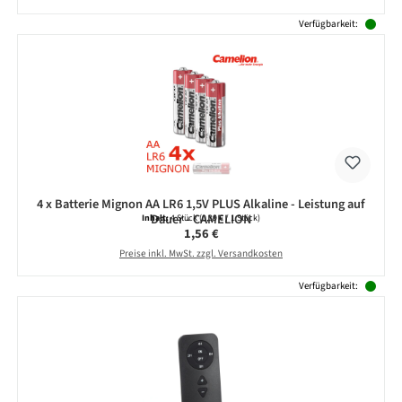
Verfügbarkeit:
4 x Batterie Mignon AA LR6 1,5V PLUS Alkaline - Leistung auf
Dauer - CAMELION
Inhalt:
4 Stück
(0,39 € / 1 Stück)
Regulärer Preis:
1,56 €
Preise inkl. MwSt. zzgl. Versandkosten
Verfügbarkeit: