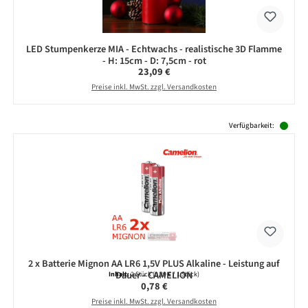
LED Stumpenkerze MIA - Echtwachs - realistische 3D Flamme
- H: 15cm - D: 7,5cm - rot
Regulärer Preis:
23,09 €
Preise inkl. MwSt. zzgl. Versandkosten
Produktgalerie überspringen
Verfügbarkeit:
2 x Batterie Mignon AA LR6 1,5V PLUS Alkaline - Leistung auf
Dauer - CAMELION
Inhalt:
2 Stück
(0,39 € / 1 Stück)
Regulärer Preis:
0,78 €
Preise inkl. MwSt. zzgl. Versandkosten