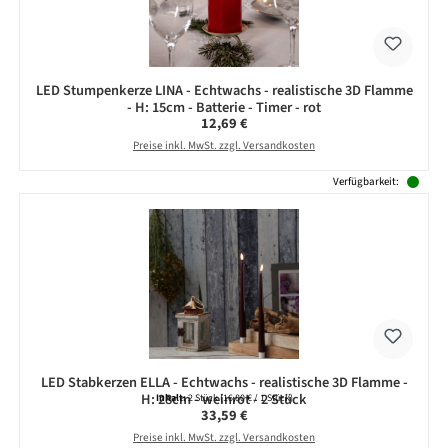
LED Stumpenkerze LINA - Echtwachs - realistische 3D Flamme
- H: 15cm - Batterie - Timer - rot
Regulärer Preis:
12,69 €
Preise inkl. MwSt. zzgl. Versandkosten
Verfügbarkeit:
LED Stabkerzen ELLA - Echtwachs - realistische 3D Flamme -
H: 28cm - weinrot - 2 Stück
Inhalt:
2 Stück
(16,80 € / 1 Stück)
Regulärer Preis:
33,59 €
Preise inkl. MwSt. zzgl. Versandkosten