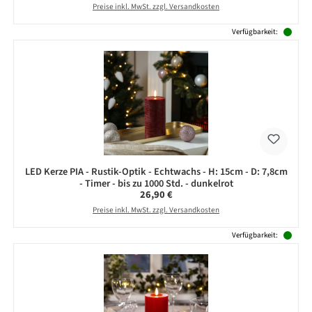
Preise inkl. MwSt. zzgl. Versandkosten
Verfügbarkeit:
LED Kerze PIA - Rustik-Optik - Echtwachs - H: 15cm - D: 7,8cm
- Timer - bis zu 1000 Std. - dunkelrot
Regulärer Preis:
26,90 €
Preise inkl. MwSt. zzgl. Versandkosten
Verfügbarkeit: