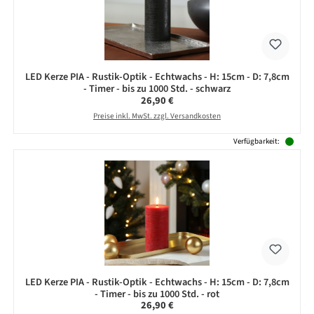
LED Kerze PIA - Rustik-Optik - Echtwachs - H: 15cm - D: 7,8cm
- Timer - bis zu 1000 Std. - schwarz
Regulärer Preis:
26,90 €
Preise inkl. MwSt. zzgl. Versandkosten
Verfügbarkeit:
LED Kerze PIA - Rustik-Optik - Echtwachs - H: 15cm - D: 7,8cm
- Timer - bis zu 1000 Std. - rot
Regulärer Preis:
26,90 €