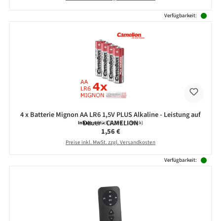
Verfügbarkeit:
4 x Batterie Mignon AA LR6 1,5V PLUS Alkaline - Leistung auf
Dauer - CAMELION
Inhalt:
4 Stück
(0,39 € / 1 Stück)
Regulärer Preis:
1,56 €
Preise inkl. MwSt. zzgl. Versandkosten
Verfügbarkeit: