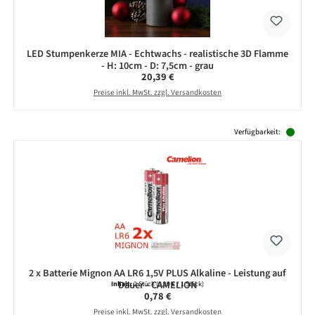
LED Stumpenkerze MIA - Echtwachs - realistische 3D Flamme
- H: 10cm - D: 7,5cm - grau
Regulärer Preis:
20,39 €
Preise inkl. MwSt. zzgl. Versandkosten
Produktgalerie überspringen
Verfügbarkeit:
2 x Batterie Mignon AA LR6 1,5V PLUS Alkaline - Leistung auf
Dauer - CAMELION
Inhalt:
2 Stück
(0,39 € / 1 Stück)
Regulärer Preis:
0,78 €
Preise inkl. MwSt. zzgl. Versandkosten