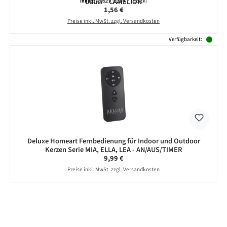
Dauer - CAMELION
Inhalt:
4 Stück
(0,39 € / 1 Stück)
Regulärer Preis:
1,56 €
Preise inkl. MwSt. zzgl. Versandkosten
Verfügbarkeit:
Deluxe Homeart Fernbedienung für Indoor und Outdoor
Kerzen Serie MIA, ELLA, LEA - AN/AUS/TIMER
Regulärer Preis:
9,99 €
Preise inkl. MwSt. zzgl. Versandkosten