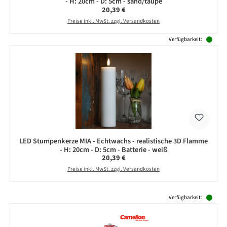
- H: 20cm - D: 5cm - sand/taupe
Regulärer Preis:
20,39 €
Preise inkl. MwSt. zzgl. Versandkosten
Verfügbarkeit:
LED Stumpenkerze MIA - Echtwachs - realistische 3D Flamme
- H: 20cm - D: 5cm - Batterie - weiß
Regulärer Preis:
20,39 €
Preise inkl. MwSt. zzgl. Versandkosten
Produktgalerie überspringen
Verfügbarkeit: