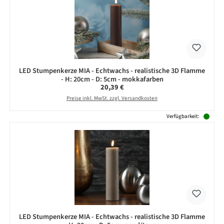
LED Stumpenkerze MIA - Echtwachs - realistische 3D Flamme
- H: 20cm - D: 5cm - mokkafarben
Regulärer Preis:
20,39 €
Preise inkl. MwSt. zzgl. Versandkosten
Verfügbarkeit:
LED Stumpenkerze MIA - Echtwachs - realistische 3D Flamme