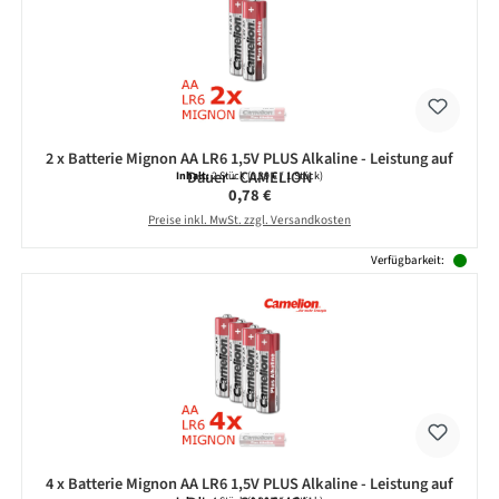
2 x Batterie Mignon AA LR6 1,5V PLUS Alkaline - Leistung auf
Dauer - CAMELION
Inhalt:
2 Stück
(0,39 € / 1 Stück)
Regulärer Preis:
0,78 €
Preise inkl. MwSt. zzgl. Versandkosten
Verfügbarkeit:
4 x Batterie Mignon AA LR6 1,5V PLUS Alkaline - Leistung auf