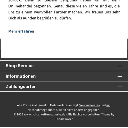
zurück
. Denn zu diesem Zeitpunkt haben wir mit dem
Onlinehandel begonnen. Genau diese vielen Jahre sind es, die
uns zu einem wertvollen Partner machen. Wir freuen uns sehr
Dich als Kunden begrüßen zu dürfen.
Mehr erfahren
Vertrag widerrufen
Service-Hotline
Shop Service
Informationen
Zahlungsarten
Alle Preise inkl. gesetzl. Mehrwertsteuer zzgl.
Versandkosten
und ggf.
Nachnahmegebühren, wenn nicht anders angegeben.
© 2026 www.lichterketten-experte.de - Alle Rechte vorbehalten. Theme by
ThemeWare®