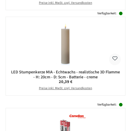
Preise inkl. MwSt. zzgl. Versandkosten
Verfügbarkeit:
LED Stumpenkerze MIA - Echtwachs - realistische 3D Flamme
- H: 20cm - D: 5cm - Batterie - creme
Regulärer Preis:
20,39 €
Preise inkl. MwSt. zzgl. Versandkosten
Produktgalerie überspringen
Verfügbarkeit: