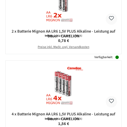
2 x Batterie Mignon AA LR6 1,5V PLUS Alkaline - Leistung auf
Dauer - CAMELION
Inhalt:
2 Stück
(0,39 € / 1 Stück)
Regulärer Preis:
0,78 €
Preise inkl. MwSt. zzgl. Versandkosten
Verfügbarkeit:
4 x Batterie Mignon AA LR6 1,5V PLUS Alkaline - Leistung auf
Dauer - CAMELION
Inhalt:
4 Stück
(0,39 € / 1 Stück)
Regulärer Preis:
1,56 €