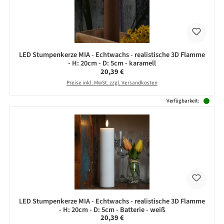
LED Stumpenkerze MIA - Echtwachs - realistische 3D Flamme
- H: 20cm - D: 5cm - karamell
Regulärer Preis:
20,39 €
Preise inkl. MwSt. zzgl. Versandkosten
Verfügbarkeit:
LED Stumpenkerze MIA - Echtwachs - realistische 3D Flamme
- H: 20cm - D: 5cm - Batterie - weiß
Regulärer Preis:
20,39 €