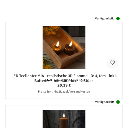
Produktgalerie überspringen
Verfügbarkeit:
LED Teelichter MIA - realistische 3D Flamme - D: 4,1cm - inkl.
Batterien - mokkafarben - 2 Stück
Inhalt:
2 Stück
(10,20 € / 1 Stück)
Regulärer Preis:
20,39 €
Preise inkl. MwSt. zzgl. Versandkosten
Verfügbarkeit: