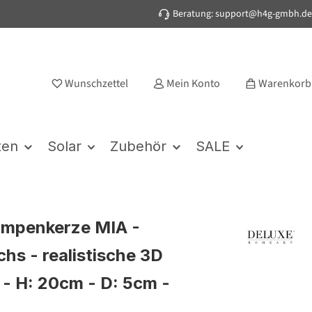
Beratung: support@h4g-gmbh.de
Wunschzettel
Mein Konto
Warenkorb
ten
Solar
Zubehör
SALE
umpenkerze MIA -
hs - realistische 3D
- H: 20cm - D: 5cm -