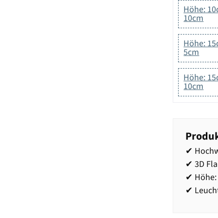
Höhe: 10
10cm
Höhe: 15
5cm
Höhe: 15
10cm
Produk
✔ Hochw
✔ 3D Fl
✔ Höhe:
✔ Leucht