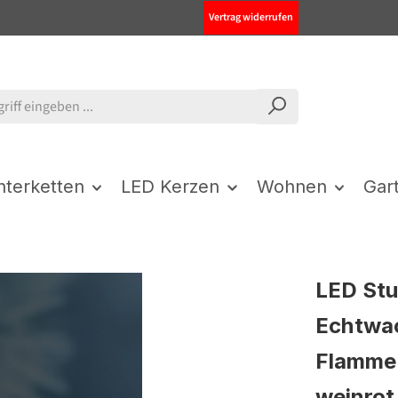
Vertrag widerrufen
chterketten
LED Kerzen
Wohnen
Gar
LED St
Echtwac
Flamme 
weinrot