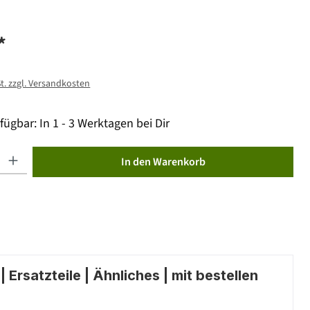
*
St. zzgl. Versandkosten
fügbar: In 1 - 3 Werktagen bei Dir
ib den gewünschten Wert ein oder benutze die Schaltflächen um die Anzahl zu erhöhen od
In den Warenkorb
 Ersatzteile | Ähnliches | mit bestellen