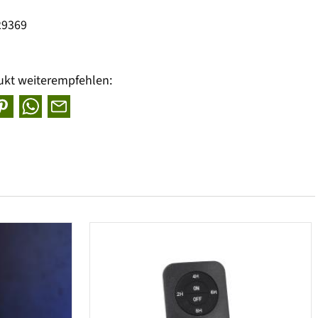
29369
ukt weiterempfehlen: