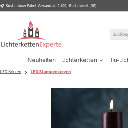
Kostenloser Paket-Versand ab € 100,- Bestellwert (DE)
springen
Zur Hauptnavigation springen
Neuheiten
Lichterketten
Illu-Li
LED Kerzen
LED Stumpenkerzen
Bildergalerie überspringen