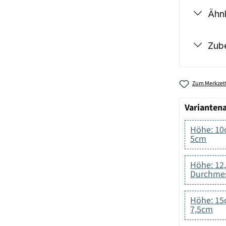
Ähnl
Zub
Zum Merkzett
Varianten
Höhe: 10
5cm
Höhe: 12
Durchmes
Höhe: 15
7,5cm